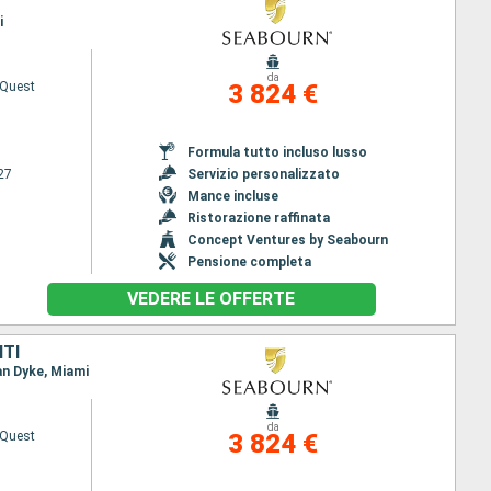
i
da
 Quest
3 824 €
Formula tutto incluso lusso
27
Servizio personalizzato
Mance incluse
Ristorazione raffinata
Concept Ventures by Seabourn
Pensione completa
VEDERE LE OFFERTE
ITI
an Dyke, Miami
da
 Quest
3 824 €