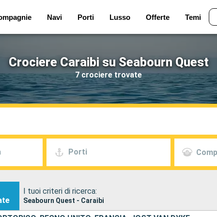
ompagnie
Navi
Porti
Lusso
Offerte
Temi
Crociere Caraibi su Seabourn Quest
7 crociere trovate
a
Porti
Comp
I tuoi criteri di ricerca:
ate
Seabourn Quest - Caraibi