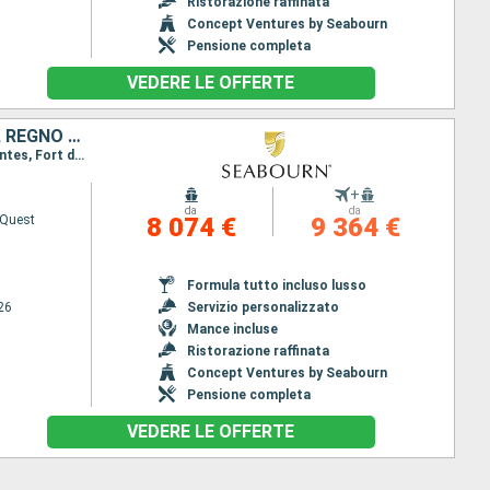
Ristorazione raffinata
Concept Ventures by Seabourn
Pensione completa
VEDERE LE OFFERTE
PORTORICO, ANGUILLA, GUADALUPA, MARTINICA, SANTA LUCIA, CANADA, REGNO UNITO, ANTIGUA E BARBUDA, JOST VAN DYKE, STATI UNITI
Itinerario : Miami, San Juan, Road Bay, carambola Beach, Marigot Bay, Terre de Haut - Iles des Saintes, Fort de France, Rodney Bay, Saint John's, Montserrat, Antigua, Jost Van Dyke, Miami
+
da
da
 Quest
8 074 €
9 364 €
Formula tutto incluso lusso
26
Servizio personalizzato
Mance incluse
Ristorazione raffinata
Concept Ventures by Seabourn
Pensione completa
VEDERE LE OFFERTE