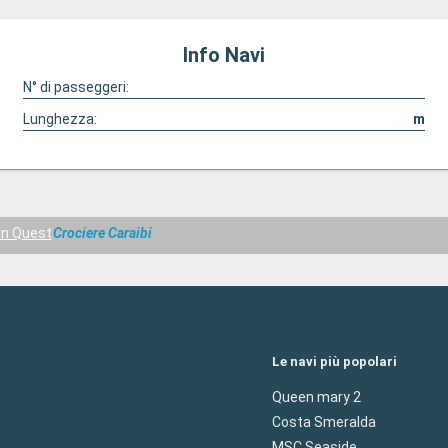
Info Navi
N° di passeggeri:
Lunghezza:
m
n Quest
Crociere Caraibi
Le navi più popolari
Queen mary 2
Costa Smeralda
MSC Seaside