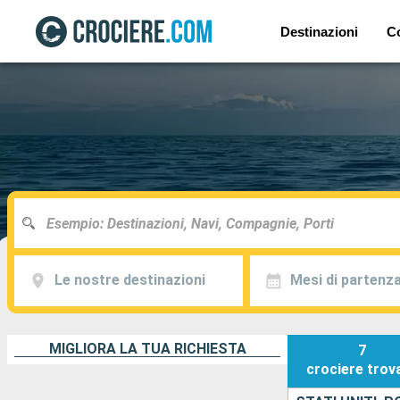
Destinazioni
C
Le nostre destinazioni
Mesi di partenz
MIGLIORA LA TUA RICHIESTA
7
crociere
trov