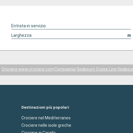
Entrata in servizio:
Larghezza:
m
Crociere www.crociere.com
Compagnie
Seabourn Cruise Line
Seabour
Destinazioni più popolari
Crociere nel Mediterraneo
Crociere nelle isole greche
Crociere ai Caraibi