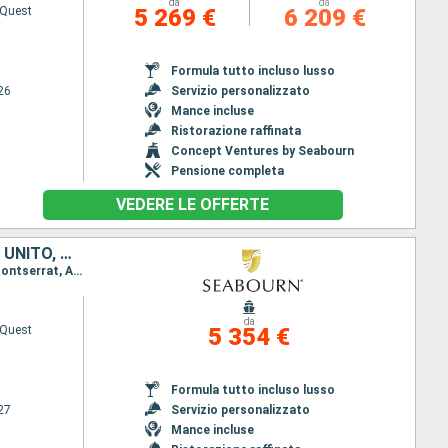
da
da
 Quest
5 269 €
6 209 €
Formula tutto incluso lusso
26
Servizio personalizzato
Mance incluse
Ristorazione raffinata
Concept Ventures by Seabourn
Pensione completa
VEDERE LE OFFERTE
STATI UNITI, ANTIGUA E BARBUDA, FRANCIA, MARTINICA, CANADA, REGNO UNITO, ANGUILLA, JOST VAN DYKE
Itinerario : Miami, Saint Johns, San Barthelemy, carambola Beach, Fort de France, Saint John's, Montserrat, Antigua, Road Bay, Jost Van Dyke, Miami
da
 Quest
5 354 €
Formula tutto incluso lusso
27
Servizio personalizzato
Mance incluse