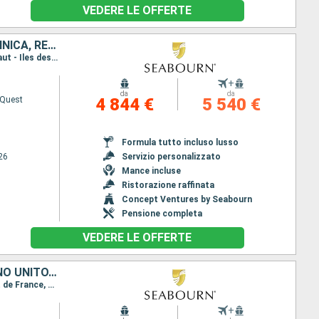
VEDERE LE OFFERTE
PORTORICO, STATI UNITI, JOST VAN DYKE, GUADALUPA, ANGUILLA, MARTINICA, REGNO UNITO, CANADA
Itinerario : Miami, San Juan, Road Bay, carambola Beach, Saint John's, Fort de France, Terre de Haut - Iles des Saintes, Montserrat, Terre de Haut - Iles des Saintes, Jost Van Dyke, Miami
+
da
da
 Quest
4 844 €
5 540 €
Formula tutto incluso lusso
26
Servizio personalizzato
Mance incluse
Ristorazione raffinata
Concept Ventures by Seabourn
Pensione completa
VEDERE LE OFFERTE
GUADALUPA, STATI UNITI, PORTORICO, MARTINICA, JOST VAN DYKE, REGNO UNITO, CANADA, ANGUILLA
Itinerario : Miami, San Juan, Terre de Haut - Iles des Saintes, carambola Beach, Saint John's, Fort de France, Terre de Haut - Iles des Saintes, Montserrat, Road Bay, Jost Van Dyke, Miami
+