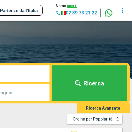
Siamo
aperti
Partenze dall'Italia
02 89 73 21 22
Ricerca
agnie
Ricerca Avanzata
Ordina per Popolarità