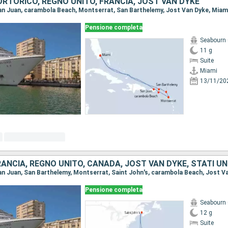
PORTORICO, REGNO UNITO, FRANCIA, JOST VAN DYKE
 San Juan, carambola Beach, Montserrat, San Barthelemy, Jost Van Dyke, Miam
Pensione completa
Seabourn
11 g
Suite
Miami
13/11/20
ANCIA, REGNO UNITO, CANADA, JOST VAN DYKE, STATI UN
 San Juan, San Barthelemy, Montserrat, Saint John's, carambola Beach, Jost V
Pensione completa
Seabourn
12 g
Suite