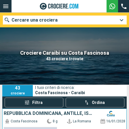
Cercare una crociera
Le nostre destinazioni
Crociere Caraibi su Costa Fascinosa
43 crociere trovate
Mesi di partenza
Porti
Compagnie
43
I tuoi criteri di ricerca:
Ricerca
Costa Fascinosa - Caraibi
crociere
Filtra
Ordina
REPUBBLICA DOMINICANA, ANTILLE, ISOLE VERGINI
Costa Fascinosa
8 g
La Romana
16/01/2028