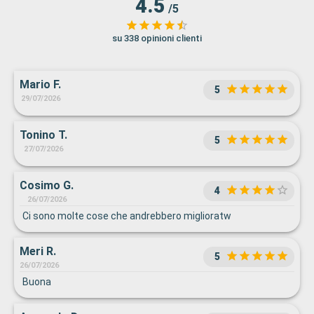
4.5
/5
su 338 opinioni clienti
Mario F.
5
29/07/2026
Tonino T.
5
27/07/2026
Cosimo G.
4
26/07/2026
Ci sono molte cose che andrebbero miglioratw
Meri R.
5
26/07/2026
Buona