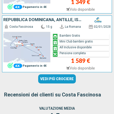
1 349 €
Pagamento in 4X
Volo disponibile
REPUBBLICA DOMINICANA, ANTILLE, ISOLE VERGINI, ISOLE TURKS
Costa Fascinosa
15 g
La Romana
02/01/2028
Bambini Gratis
Mini Club bambini gratis
All Inclusive disponibile
Pensione completa
1 589 €
Pagamento in 4X
Volo disponibile
VEDI PIÙ CROCIERE
Recensioni dei clienti su Costa Fascinosa
VALUTAZIONE MEDIA