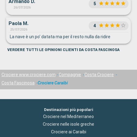
Armando D.
5
26/07/2026
Paola M.
4
25/07/2026
La nave è un po' datata ma per il resto nulla da ridire
VERDERE TUTTI LE OPINIONI CLIENTI DA COSTA FASCINOSA
Crociere www.crociere.com
Compagnie
Costa Crociere
Costa Fascinosa
Crociere Caraibi
Destinazioni più popolari
Crociere nel Mediterraneo
Crociere nelle isole greche
Crociere ai Caraibi