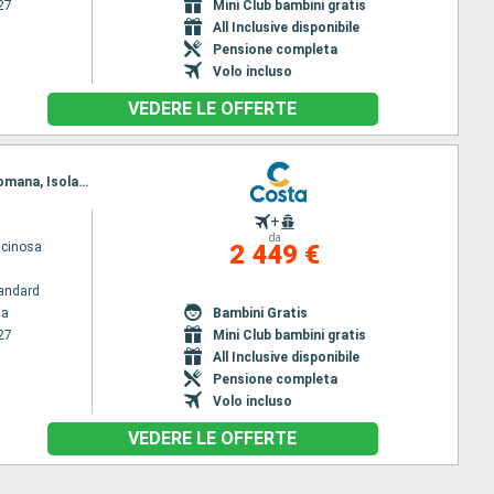
27
Mini Club bambini gratis
All Inclusive disponibile
Pensione completa
Volo incluso
VEDERE LE OFFERTE
Itinerario : La Romana, Santa Lucia, Barbados, Pointe a pitre(Guadalupa), St. Kitts, Tortola, La Romana, Isola Catalina, Samana, Turks & Caicos, Amber Cove, Cabo Rojo, La Romana
+
da
scinosa
2 449 €
andard
na
Bambini Gratis
27
Mini Club bambini gratis
All Inclusive disponibile
Pensione completa
Volo incluso
VEDERE LE OFFERTE