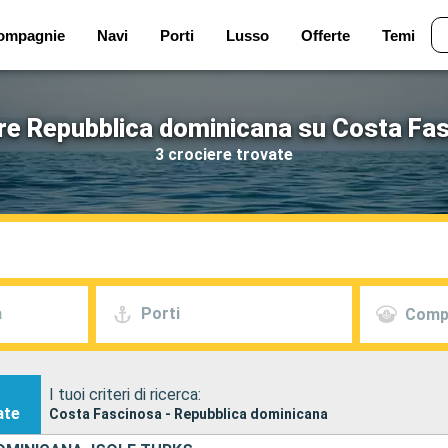
ompagnie
Navi
Porti
Lusso
Offerte
Temi
re Repubblica dominicana su Costa Fa
3 crociere trovate
a
Porti
Comp
I tuoi criteri di ricerca:
ate
Costa Fascinosa - Repubblica dominicana