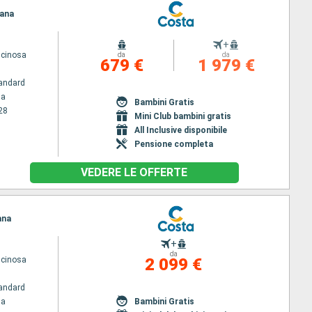
mana
+
scinosa
da
da
679 €
1 979 €
andard
na
Bambini Gratis
28
Mini Club bambini gratis
All Inclusive disponibile
Pensione completa
VEDERE LE OFFERTE
ana
+
da
scinosa
2 099 €
andard
na
Bambini Gratis