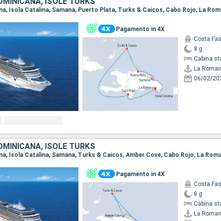
OMINICANA, ISOLE TURKS
ana, Isola Catalina, Samana, Puerto Plata, Turks & Caicos, Cabo Rojo, La Ro
Pagamento in 4X
Costa Fa
8 g
Cabina st
La Roma
06/02/20
OMINICANA, ISOLE TURKS
ana, Isola Catalina, Samana, Turks & Caicos, Amber Cove, Cabo Rojo, La Rom
Pagamento in 4X
Costa Fa
8 g
Cabina st
La Roma