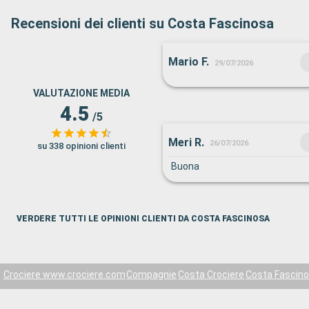
Recensioni dei clienti su Costa Fascinosa
Mario F.
29/07/2026
VALUTAZIONE MEDIA
4.5
/5
Meri R.
26/07/2026
su 338 opinioni clienti
Buona
VERDERE TUTTI LE OPINIONI CLIENTI DA COSTA FASCINOSA
Crociere www.crociere.com
Compagnie
Costa Crociere
Costa Fascin