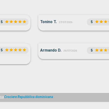
Tonino T.
5
5
27/07/2026
Armando D.
5
5
26/07/2026
osa
Crociere Repubblica dominicana