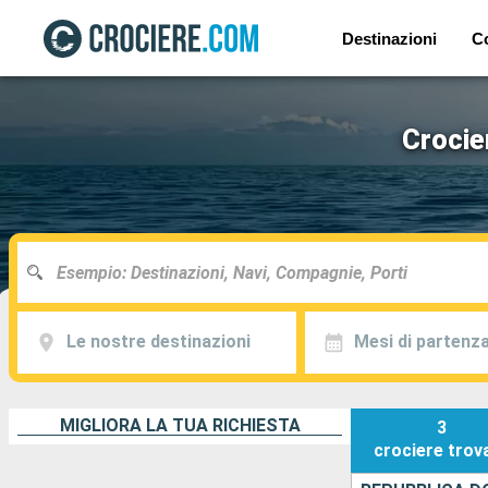
Destinazioni
C
Crocie
Le nostre destinazioni
Mesi di partenz
MIGLIORA LA TUA RICHIESTA
3
crociere
trov