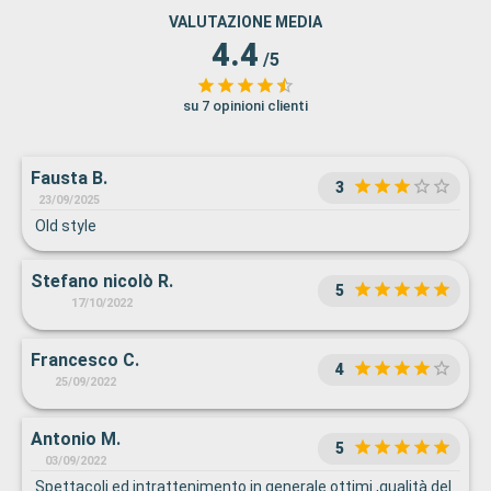
VALUTAZIONE MEDIA
4.4
/5
su 7 opinioni clienti
Fausta B.
3
23/09/2025
Old style
Stefano nicolò R.
5
17/10/2022
Francesco C.
4
25/09/2022
Antonio M.
5
03/09/2022
Spettacoli ed intrattenimento in generale ottimi ,qualità del