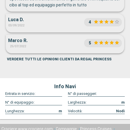
cibo al top ed equipaggio perfetto in tutto
Luca D.
4
03/09/2022
Marco R.
5
25/07/2022
VERDERE TUTTI LE OPINIONI CLIENTI DA REGAL PRINCESS
Info Navi
Entrata in servizio:
N° di passeggeri:
N° di equipaggio:
Larghezza:
m
Lunghezza:
m
Velocità:
Nodi
Crociere www.crociere.com
Compagnie
Princess Cruises