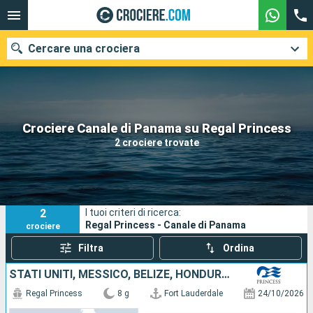
Cercare una crociera
Le nostre destinazioni
Crociere Canale di Panama su Regal Princess
2 crociere trovate
Mesi di partenza
Porti
Compagnie
2
I tuoi criteri di ricerca:
Ricerca
Regal Princess - Canale di Panama
crociere
Filtra
Ordina
STATI UNITI, MESSICO, BELIZE, HONDURAS
Regal Princess
8 g
Fort Lauderdale
24/10/2026