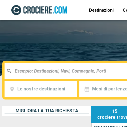
Destinazioni
C
Le nostre destinazioni
Mesi di partenz
MIGLIORA LA TUA RICHIESTA
15
crociere
trov