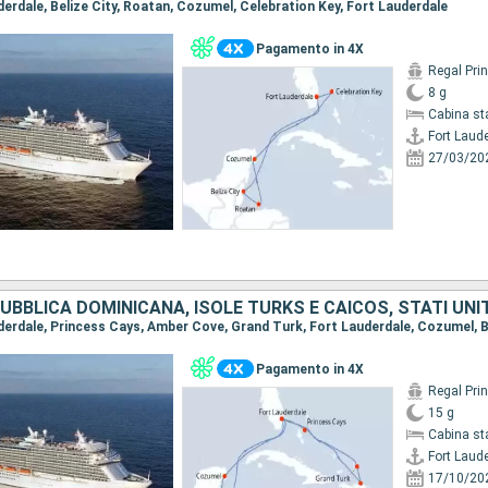
uderdale, Belize City, Roatan, Cozumel, Celebration Key, Fort Lauderdale
Pagamento in 4X
Regal Pri
8 g
Cabina st
Fort Laud
27/03/20
Pagamento in 4X
Regal Pri
15 g
Cabina st
Fort Laud
17/10/20