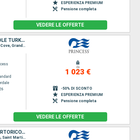
ESPERIENZA PREMIUM
Pensione completa
VEDERE LE OFFERTE
HONDURAS, BELIZE, MESSICO, STATI UNITI, REPUBBLICA DOMINICANA, ISOLE TURKS E CAICOS, BAHAMAS
Itinerario : Fort Lauderdale, Roatan, Belize City, Cozumel, Fort Lauderdale, Princess Cays, Amber Cove, Grand Turk, Nassau, Fort Lauderdale
ncess
da
1 023 €
andard
erdale
-50% DI SCONTO
26
ESPERIENZA PREMIUM
Pensione completa
VEDERE LE OFFERTE
HONDURAS, BELIZE, MESSICO, STATI UNITI, REPUBBLICA DOMINICANA, PORTORICO, SAINT MARTIN
Itinerario : Fort Lauderdale, Roatan, Belize City, Cozumel, Fort Lauderdale, Amber Cove, San Juan, Saint Martin (Antilles Néerlandaises), Fort Lauderdale