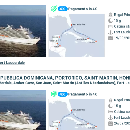
Pagamento in 4X
Regal Pri
15 g
Cabina st
Fort Laud
19/09/20
ort Lauderdale
Pagamento in 4X
Regal Pri
15 g
Cabina co
Fort Laud
26/09/20