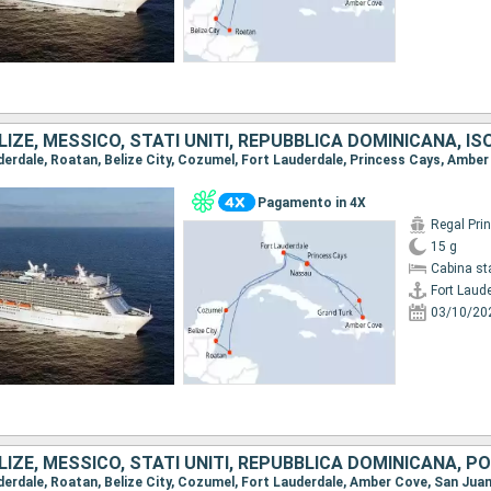
Pagamento in 4X
Regal Pri
15 g
Cabina st
Fort Laud
03/10/20