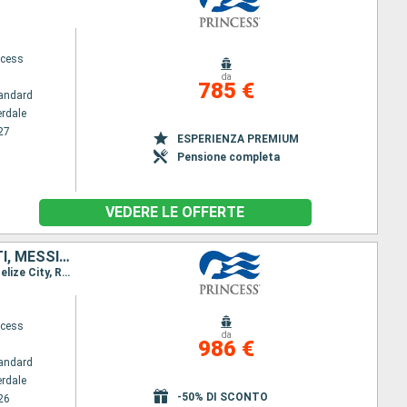
ncess
da
785 €
andard
erdale
27
ESPERIENZA PREMIUM
Pensione completa
VEDERE LE OFFERTE
BAHAMAS, REPUBBLICA DOMINICANA, ISOLE TURKS E CAICOS, STATI UNITI, MESSICO, BELIZE, HONDURAS
Itinerario : Fort Lauderdale, Princess Cays, Amber Cove, Grand Turk, Fort Lauderdale, Cozumel, Belize City, Roatan, Fort Lauderdale
ncess
da
986 €
andard
erdale
-50% DI SCONTO
26