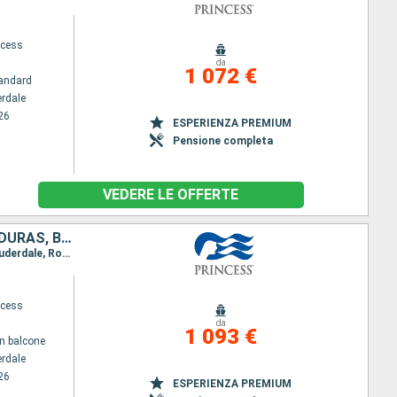
ncess
da
1 072 €
andard
erdale
26
ESPERIENZA PREMIUM
Pensione completa
VEDERE LE OFFERTE
STATI UNITI, REPUBBLICA DOMINICANA, PORTORICO, SAINT MARTIN, HONDURAS, BELIZE, MESSICO
Itinerario : Fort Lauderdale, Amber Cove, San Juan, Saint Martin (Antilles Néerlandaises), Fort Lauderdale, Roatan, Belize City, Cozumel, Fort Lauderdale
ncess
da
1 093 €
n balcone
erdale
26
ESPERIENZA PREMIUM