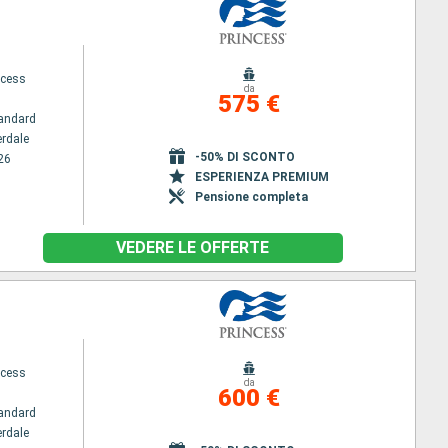
ncess
da
575 €
andard
erdale
-50% DI SCONTO
26
ESPERIENZA PREMIUM
Pensione completa
VEDERE LE OFFERTE
ncess
da
600 €
andard
erdale