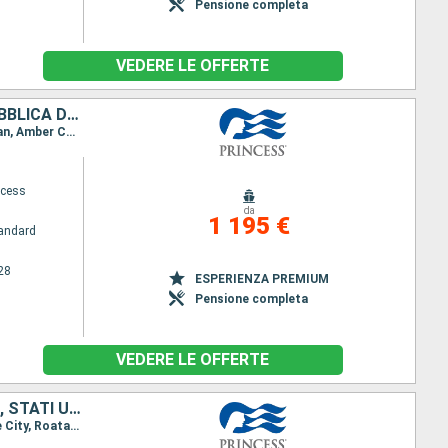
Pensione completa
VEDERE LE OFFERTE
BELIZE, HONDURAS, MESSICO, BAHAMAS, STATI UNITI, PORTORICO, REPUBBLICA DOMINICANA
Itinerario : Miami, Belize City, Roatan, Cozumel, Celebration Key, Miami, South Friar's Bay, San Juan, Amber Cove, Miami
ncess
da
1 195 €
andard
28
ESPERIENZA PREMIUM
Pensione completa
VEDERE LE OFFERTE
BAHAMAS, SAINT THOMAS, SAINT MARTIN, BELIZE, HONDURAS, MESSICO, STATI UNITI
Itinerario : Miami, Princess Cays, St. Thomas, Saint Martin (Antilles Néerlandaises), Miami, Belize City, Roatan, Cozumel, Celebration Key, Miami