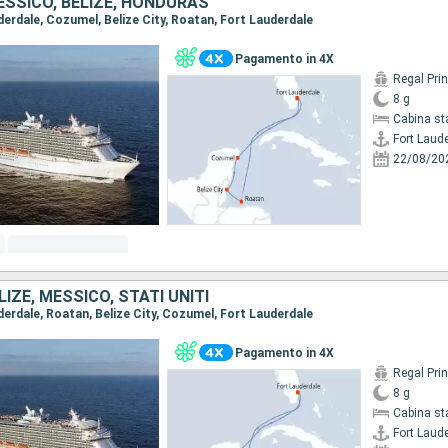
MESSICO, BELIZE, HONDURAS
uderdale, Cozumel, Belize City, Roatan, Fort Lauderdale
Pagamento in 4X
Regal Pri
8 g
Cabina st
Fort Laud
22/08/20
IZE, MESSICO, STATI UNITI
uderdale, Roatan, Belize City, Cozumel, Fort Lauderdale
Pagamento in 4X
Regal Pri
8 g
Cabina st
Fort Laud