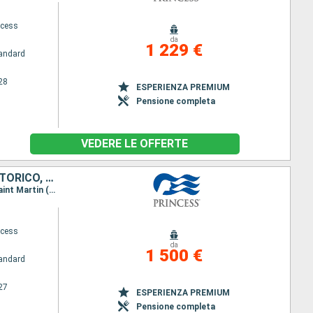
ncess
da
1 229 €
andard
28
ESPERIENZA PREMIUM
Pensione completa
VEDERE LE OFFERTE
BELIZE, HONDURAS, MESSICO, BAHAMAS, REPUBBLICA DOMINICANA, PORTORICO, SAINT MARTIN, TORTOLA, STATI UNITI
Itinerario : Miami, Belize City, Roatan, Cozumel, Celebration Key, Miami, Amber Cove, San Juan, Saint Martin (Antilles Néerlandaises), Tortola, Miami
ncess
da
1 500 €
andard
27
ESPERIENZA PREMIUM
Pensione completa