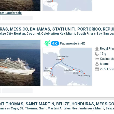
ort Lauderdale
Pagamento in 4X
Regal Pri
15 g
Cabina st
Miami
23/01/20