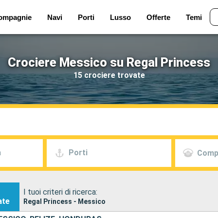
ompagnie
Navi
Porti
Lusso
Offerte
Temi
Crociere Messico su Regal Princess
15 crociere trovate
a
Porti
Comp
I tuoi criteri di ricerca:
ate
Regal Princess - Messico