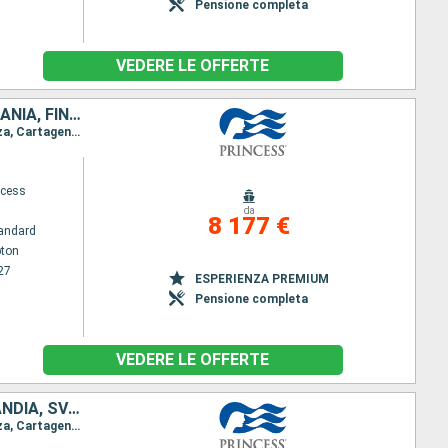
Pensione completa
VEDERE LE OFFERTE
SPAGNA, FRANCIA, ITALIA, IBIZA, BELGIO, PAESI BASSI, DANIMARCA, GERMANIA, FINLANDIA, ESTONIA, SVEZIA, POLONIA, NORVEGIA, ISLANDA, CANADA, IRLANDA, REGNO UNITO
Itinerario : Southampton, Cadice, Barcellona, Toulon, Firenze/Pisa (Livorno), Ajaccio, Alghero, Ibiza, Cartagena, Southampton, Bruges, Rotterdam, Oslo, Kristiansund, Skagen, Copenhagen, Warnemunde, Bornholm, Gdansk, Visby, Tallinn, Helsinki, Tallinn, Stoccolma, Visby, Gdansk, Bornholm, Aarhus, Copenhagen, Skagen, Hardangerfjord, Skjolden, Olden, Seydisfjordhur, Akureyri, Isafjordhur, Reykjavik, Isafjordhur, Akureyri, Seydisfjordhur, Orcadi Meridionali, Invergordon, Edimburgo, Bruges, Southampton, Cornwall, Cobh, Dun Laoghaire, Belfast, Greenock, Southampton
ncess
da
8 177 €
andard
ton
27
ESPERIENZA PREMIUM
Pensione completa
VEDERE LE OFFERTE
SPAGNA, FRANCIA, ITALIA, IBIZA, PAESI BASSI, GERMANIA, ESTONIA, FINLANDIA, SVEZIA, POLONIA, DANIMARCA, NORVEGIA, ISLANDA, BELGIO, REGNO UNITO
Itinerario : Southampton, Cadice, Barcellona, Toulon, Firenze/Pisa (Livorno), Ajaccio, Alghero, Ibiza, Cartagena, Southampton, Bruges, Rotterdam, Oslo, Kristiansund, Skagen, Copenhagen, Warnemunde, Bornholm, Gdansk, Visby, Tallinn, Helsinki, Tallinn, Stoccolma, Visby, Gdansk, Bornholm, Aarhus, Copenhagen, Skagen, Hardangerfjord, Skjolden, Olden, Seydisfjordhur, Akureyri, Isafjordhur, Reykjavik, Isafjordhur, Akureyri, Seydisfjordhur, Orcadi Meridionali, Invergordon, Edimburgo, Bruges, Southampton