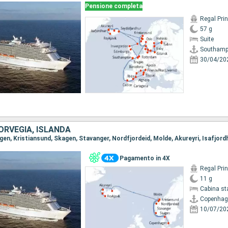
Pensione completa
Regal Pri
57 g
Suite
Southamp
30/04/20
ORVEGIA, ISLANDA
Pagamento in 4X
Regal Pri
11 g
Cabina st
Copenhag
10/07/20