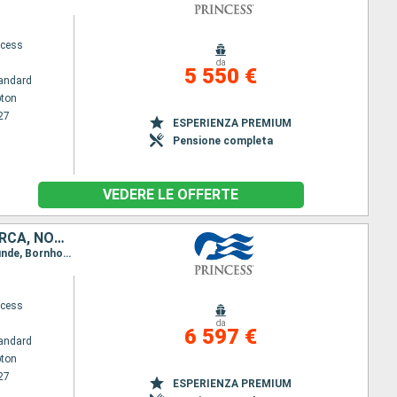
ncess
da
5 550 €
andard
ton
27
ESPERIENZA PREMIUM
Pensione completa
VEDERE LE OFFERTE
PAESI BASSI, GERMANIA, POLONIA, SVEZIA, FINLANDIA, ESTONIA, DANIMARCA, NORVEGIA, ISLANDA, REGNO UNITO, BELGIO, CANADA, IRLANDA
Itinerario : Southampton, Bruges, Rotterdam, Oslo, Kristiansund, Skagen, Copenhagen, Warnemunde, Bornholm, Gdansk, Visby, Tallinn, Helsinki, Tallinn, Stoccolma, Visby, Gdansk, Bornholm, Aarhus, Copenhagen, Skagen, Hardangerfjord, Skjolden, Olden, Seydisfjordhur, Akureyri, Isafjordhur, Reykjavik, Isafjordhur, Akureyri, Seydisfjordhur, Orcadi Meridionali, Invergordon, Edimburgo, Bruges, Southampton, Cornwall, Cobh, Dun Laoghaire, Belfast, Greenock, Southampton
ncess
da
6 597 €
andard
ton
27
ESPERIENZA PREMIUM