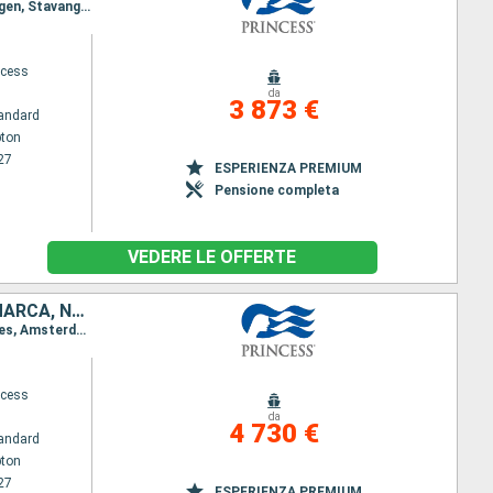
Itinerario : Southampton, Bruges, Amsterdam, Amburgo, Skagen, Copenhagen, Kristiansund, Skagen, Stavanger, Nordfjordeid, Molde, Akureyri, Isafjordhur, Grundarfjordur, Reykjavik, Grundarfjordur, Isafjordhur, Akureyri, Seydisfjordhur, Stornoway, Greenock, Portland, Southampton
ncess
da
3 873 €
andard
ton
27
ESPERIENZA PREMIUM
Pensione completa
VEDERE LE OFFERTE
CANADA, IRLANDA, REGNO UNITO, BELGIO, PAESI BASSI, GERMANIA, DANIMARCA, NORVEGIA, ISLANDA
Itinerario : Southampton, Cornwall, Cobh, Dun Laoghaire, Belfast, Greenock, Southampton, Bruges, Amsterdam, Amburgo, Skagen, Copenhagen, Kristiansund, Skagen, Stavanger, Nordfjordeid, Molde, Akureyri, Isafjordhur, Grundarfjordur, Reykjavik, Grundarfjordur, Isafjordhur, Akureyri, Seydisfjordhur, Stornoway, Greenock, Portland, Southampton
ncess
da
4 730 €
andard
ton
27
ESPERIENZA PREMIUM