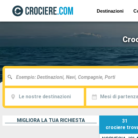
Destinazioni
C
Croc
Le nostre destinazioni
Mesi di partenz
MIGLIORA LA TUA RICHIESTA
31
crociere
trov