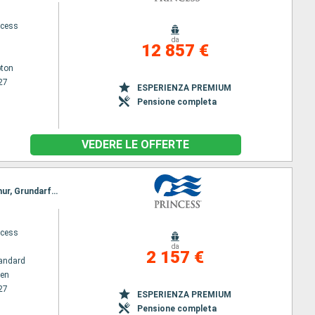
ncess
da
12 857 €
ton
27
ESPERIENZA PREMIUM
Pensione completa
VEDERE LE OFFERTE
Itinerario : Copenhagen, Kristiansund, Skagen, Stavanger, Nordfjordeid, Molde, Akureyri, Isafjordhur, Grundarfjordur, Reykjavik
ncess
da
2 157 €
andard
en
27
ESPERIENZA PREMIUM
Pensione completa