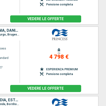
Pensione completa
VEDERE LE OFFERTE
ISLANDA, CANADA, IRLANDA, REGNO UNITO, BELGIO, PAESI BASSI, GERMANIA, DANIMARCA, NORVEGIA
Itinerario : Reykjavik, Isafjordhur, Akureyri, Seydisfjordhur, Orcadi Meridionali, Invergordon, Edimburgo, Bruges, Southampton, Cornwall, Cobh, Dun Laoghaire, Belfast, Greenock, Southampton, Bruges, Amsterdam, Amburgo, Skagen, Copenhagen, Kristiansund, Skagen, Stavanger, Nordfjordeid, Molde, Akureyri, Isafjordhur, Grundarfjordur, Reykjavik
ncess
da
4 798 €
andard
27
ESPERIENZA PREMIUM
Pensione completa
VEDERE LE OFFERTE
REGNO UNITO, BELGIO, PAESI BASSI, GERMANIA, POLONIA, SVEZIA, FINLANDIA, ESTONIA, DANIMARCA, NORVEGIA, ISLANDA
Itinerario : Southampton, Bruges, Rotterdam, Oslo, Kristiansund, Skagen, Copenhagen, Warnemunde, Bornholm, Gdansk, Visby, Tallinn, Helsinki, Tallinn, Stoccolma, Visby, Gdansk, Bornholm, Aarhus, Copenhagen, Skagen, Hardangerfjord, Skjolden, Olden, Seydisfjordhur, Akureyri, Isafjordhur, Reykjavik, Isafjordhur, Akureyri, Seydisfjordhur, Orcadi Meridionali, Invergordon, Edimburgo, Bruges, Southampton