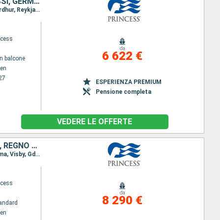
NORVEGIA, ISLANDA, BELGIO, CANADA, IRLANDA, REGNO UNITO, PAESI BASSI, GERMANIA, DANIMARCA
Itinerario : Copenhagen, Skagen, Hardangerfjord, Skjolden, Olden, Seydisfjordhur, Akureyri, Isafjordhur, Reykjavik, Isafjordhur, Akureyri, Seydisfjordhur, Orcadi Meridionali, Invergordon, Edimburgo, Bruges, Southampton, Cornwall, Cobh, Dun Laoghaire, Belfast, Greenock, Southampton, Bruges, Amsterdam, Amburgo, Skagen, Copenhagen
ncess
da
6 622 €
n balcone
en
27
ESPERIENZA PREMIUM
Pensione completa
VEDERE LE OFFERTE
DANIMARCA, ESTONIA, FINLANDIA, SVEZIA, POLONIA, NORVEGIA, ISLANDA, REGNO UNITO, CANADA, IRLANDA, BELGIO, PAESI BASSI, GERMANIA
Itinerario : Copenhagen, Warnemunde, Bornholm, Gdansk, Visby, Tallinn, Helsinki, Tallinn, Stoccolma, Visby, Gdansk, Bornholm, Aarhus, Copenhagen, Skagen, Hardangerfjord, Skjolden, Olden, Seydisfjordhur, Akureyri, Isafjordhur, Reykjavik, Isafjordhur, Akureyri, Seydisfjordhur, Orcadi Meridionali, Invergordon, Edimburgo, Bruges, Southampton, Cornwall, Cobh, Dun Laoghaire, Belfast, Greenock, Southampton, Bruges, Amsterdam, Amburgo, Skagen, Copenhagen
ncess
da
8 290 €
andard
en