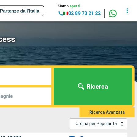
Siamo
aperti
Partenze dall'Italia
02 89 73 21 22
ncess
Ricerca
agnie
Ricerca Avanzata
Ordina per Popolarità