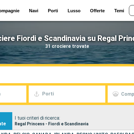
ompagnie
Navi
Porti
Lusso
Offerte
Temi
iere Fiordi e Scandinavia su Regal Pri
31 crociere trovate
a
Porti
Comp
I tuoi criteri di ricerca:
ate
Regal Princess - Fiordi e Scandinavia