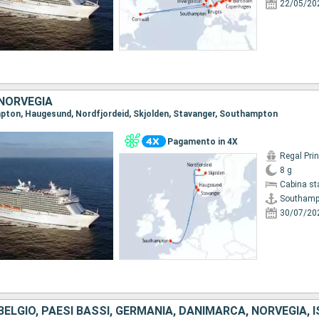
22/05/20
 NORVEGIA
mpton, Haugesund, Nordfjordeid, Skjolden, Stavanger, Southampton
Pagamento in 4X
Regal Pri
8 g
Cabina st
Southamp
30/07/20
BELGIO, PAESI BASSI, GERMANIA, DANIMARCA, NORVEGIA, 