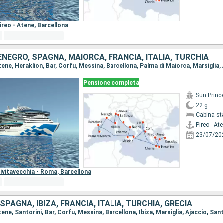
ireo - Atene,
Barcellona
NEGRO, SPAGNA, MAIORCA, FRANCIA, ITALIA, TURCHIA
Pensione completa
Sun Princ
22 g
Cabina st
Pireo - At
23/07/20
ivitavecchia - Roma,
Barcellona
PAGNA, IBIZA, FRANCIA, ITALIA, TURCHIA, GRECIA