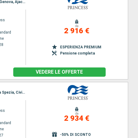
Itinerario : Pireo - Atene, Heraklion, Bar, Corfu, Messina, Barcellona, Palma di Maiorca, Marsiglia, Genova, Ajaccio, La Spezia, Civitavecchia - Roma, Napoli, Palermo, Chania, Kusadasi, Mykonos, Pireo - Atene
ess
da
2 916 €
andard
ene
28
ESPERIENZA PREMIUM
Pensione completa
VEDERE LE OFFERTE
Itinerario : Pireo - Atene, Santorini, Bar, Corfu, Messina, Barcellona, Marsiglia, Ajaccio, Genova, La Spezia, Civitavecchia - Roma, Napoli, Chania, Kusadasi, Mykonos, Pireo - Atene
ess
da
2 934 €
andard
ene
-50% DI SCONTO
27