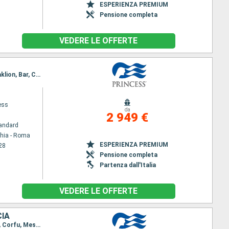
ESPERIENZA PREMIUM
Pensione completa
VEDERE LE OFFERTE
Itinerario : Civitavecchia - Roma, Napoli, Palermo, Chania, Kusadasi, Mykonos, Pireo - Atene, Heraklion, Bar, Corfu, Messina, Barcellona, Palma di Maiorca, Marsiglia, Genova, Ajaccio, La Spezia, Civitavecchia - Roma
ess
da
2 949 €
andard
chia - Roma
ESPERIENZA PREMIUM
28
Pensione completa
Partenza dall'Italia
VEDERE LE OFFERTE
CIA
Itinerario : Civitavecchia - Roma, Napoli, Chania, Kusadasi, Mykonos, Pireo - Atene, Santorini, Bar, Corfu, Messina, Barcellona, Ibiza, Palma di Maiorca, Marsiglia, Ajaccio, Santa Margherita, La Spezia, Civitavecchia - Roma