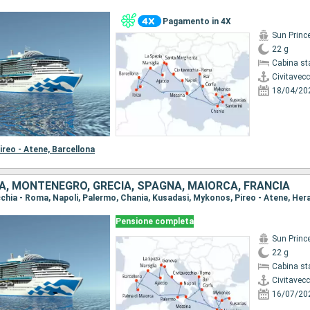
Pagamento in 4X
Sun Princ
22 g
Cabina st
Civitavec
18/04/20
ireo - Atene,
Barcellona
IA, MONTENEGRO, GRECIA, SPAGNA, MAIORCA, FRANCIA
Pensione completa
Sun Princ
22 g
Cabina st
Civitavec
16/07/20