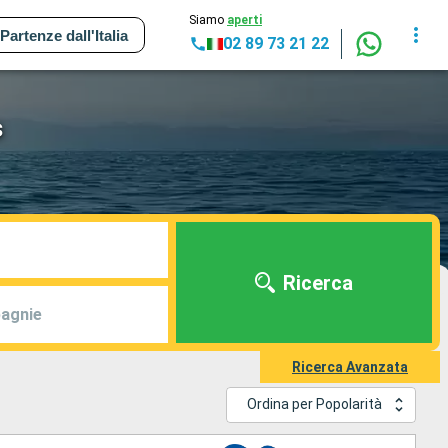
Siamo
aperti
Partenze dall'Italia
02 89 73 21 22
s
Ricerca
agnie
Ricerca Avanzata
Ordina per Popolarità