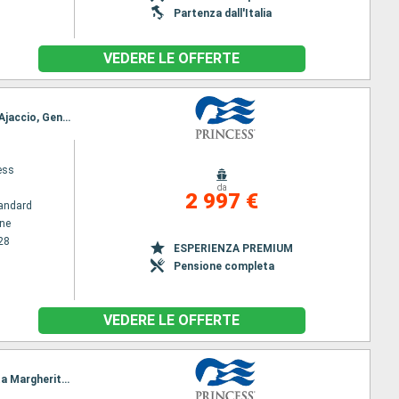
Partenza dall'Italia
VEDERE LE OFFERTE
Itinerario : Pireo - Atene, Heraklion, Bar, Corfu, Messina, Barcellona, Palma di Maiorca, Marsiglia, Ajaccio, Genova, La Spezia, Civitavecchia - Roma, Napoli, Palermo, Chania, Kusadasi, Mykonos, Pireo - Atene
ess
da
2 997 €
andard
ene
28
ESPERIENZA PREMIUM
Pensione completa
VEDERE LE OFFERTE
Itinerario : Pireo - Atene, Santorini, Bar, Corfu, Messina, Barcellona, Ibiza, Marsiglia, Ajaccio, Santa Margherita, La Spezia, Civitavecchia - Roma, Napoli, Chania, Kusadasi, Mykonos, Pireo - Atene