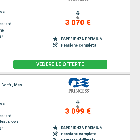
ess
da
3 070 €
andard
ene
27
ESPERIENZA PREMIUM
Pensione completa
VEDERE LE OFFERTE
Itinerario : Civitavecchia - Roma, Napoli, Chania, Kusadasi, Mykonos, Pireo - Atene, Santorini, Bar, Corfu, Messina, Barcellona, Ibiza, Marsiglia, Ajaccio, La Spezia, Civitavecchia - Roma
ess
da
3 099 €
andard
chia - Roma
ESPERIENZA PREMIUM
27
Pensione completa