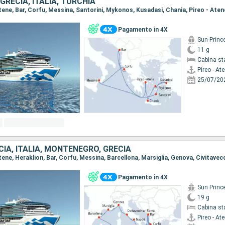
RECIA, ITALIA, TURCHIA
 Atene, Bar, Corfu, Messina, Santorini, Mykonos, Kusadasi, Chania, Pireo - Aten
Pagamento in 4X
Sun Princ
11 g
Cabina st
Pireo - At
25/07/20
IA, ITALIA, MONTENEGRO, GRECIA
Pagamento in 4X
Sun Princ
19 g
Cabina st
Pireo - At