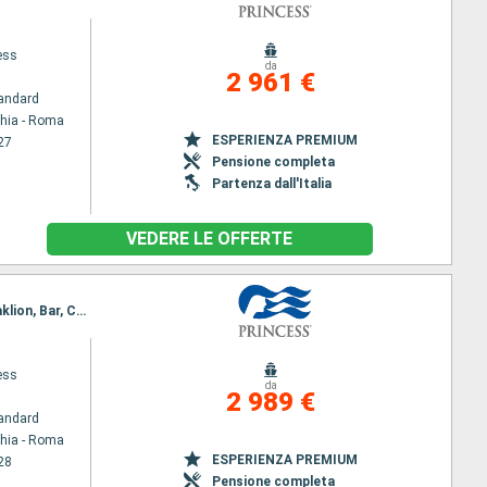
ess
da
2 961 €
andard
chia - Roma
ESPERIENZA PREMIUM
27
Pensione completa
Partenza dall'Italia
VEDERE LE OFFERTE
Itinerario : Civitavecchia - Roma, Napoli, Palermo, Chania, Kusadasi, Mykonos, Pireo - Atene, Heraklion, Bar, Corfu, Messina, Barcellona, Palma di Maiorca, Marsiglia, Ajaccio, Genova, La Spezia, Civitavecchia - Roma
ess
da
2 989 €
andard
chia - Roma
ESPERIENZA PREMIUM
28
Pensione completa