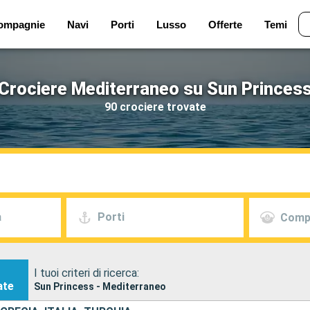
ompagnie
Navi
Porti
Lusso
Offerte
Temi
Crociere Mediterraneo su Sun Princes
90 crociere trovate
a
Porti
Comp
I tuoi criteri di ricerca:
ate
Sun Princess - Mediterraneo