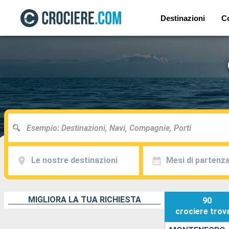
Destinazioni
C
Le nostre destinazioni
Mesi di partenz
MIGLIORA LA TUA RICHIESTA
90
crociere
trov