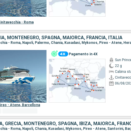
ivitavecchia - Roma
IA, MONTENEGRO, SPAGNA, MAIORCA, FRANCIA, ITALIA
Pagamento in 4X
Sun Princ
22 g
Cabina st
Civitavec
06/08/20
ireo - Atene,
Barcellona
IA, GRECIA, MONTENEGRO, SPAGNA, IBIZA, MAIORCA, FRAN