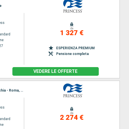
e
ess
da
1 327 €
andard
ene
27
ESPERIENZA PREMIUM
Pensione completa
VEDERE LE OFFERTE
Itinerario : Pireo - Atene, Heraklion, Bar, Corfu, Messina, Barcellona, Marsiglia, Genova, Civitavecchia - Roma, Napoli, Bar, Corfu, Chania, Mykonos, Pireo - Atene
ess
da
2 274 €
andard
ene