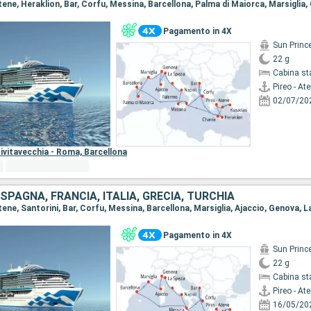
Pagamento in 4X
Sun Princ
22 g
Cabina st
Pireo - At
02/07/20
ivitavecchia - Roma,
Barcellona
PAGNA, FRANCIA, ITALIA, GRECIA, TURCHIA
Pagamento in 4X
Sun Princ
22 g
Cabina st
Pireo - At
16/05/20