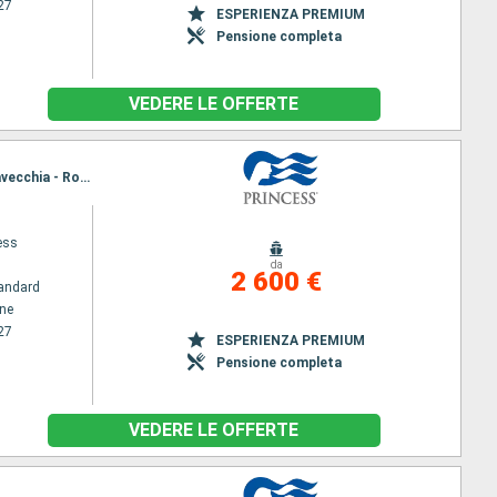
27
ESPERIENZA PREMIUM
Pensione completa
VEDERE LE OFFERTE
Itinerario : Pireo - Atene, Heraklion, Kusadasi, Santorini, Mykonos, Chania, Messina, Napoli, Civitavecchia - Roma, Barcellona, Marsiglia, Santa Margherita, Civitavecchia - Roma, Napoli, Palermo, Heraklion, Kusadasi, Mykonos, Pireo - Atene
ess
da
2 600 €
andard
ene
27
ESPERIENZA PREMIUM
Pensione completa
VEDERE LE OFFERTE