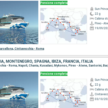
Pensione completa
Sun Princ
22 g
Cabina st
Pireo - At
19/09/20
arcellona,
Civitavecchia - Roma
IA, MONTENEGRO, SPAGNA, IBIZA, FRANCIA, ITALIA
Pensione completa
Sun Princ
22 g
Cabina st
Civitavec
03/10/20