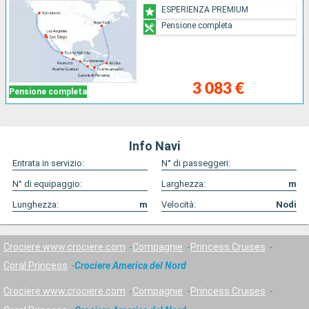
ESPERIENZA PREMIUM
Pensione completa
3 083 €
Pensione completa
Info Navi
Entrata in servizio:
N° di passeggeri:
N° di equipaggio:
Larghezza:
m
Lunghezza:
m
Velocità:
Nodi
Crociere www.crociere.com
Compagnie
Princess Cruises
Coral Princess
Crociere America del Nord
Crociere www.crociere.com
Compagnie
Princess Cruises