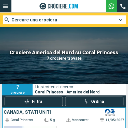
Cercare una crociera
Le nostre destinazioni
Crociere America del Nord su Coral Princess
7 crociere trovate
Mesi di partenza
Porti
Compagnie
7
I tuoi criteri di ricerca:
Ricerca
Coral Princess - America del Nord
crociere
Filtra
Ordina
CANADA, STATI UNITI
Coral Princess
5 g
Vancouver
11/05/2027