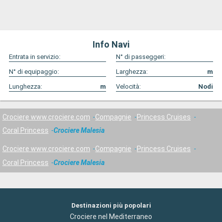
Info Navi
Entrata in servizio:
N° di passeggeri:
N° di equipaggio:
Larghezza:
m
Lunghezza:
m
Velocità:
Nodi
Crociere www.crociere.com
Compagnie
Princess Cruises
Coral Princess
Crociere Malesia
Crociere www.crociere.com
Compagnie
Princess Cruises
Coral Princess
Crociere Malesia
Destinazioni più popolari
Crociere nel Mediterraneo