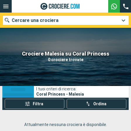
Cercare una crociera
Le nostre destinazioni
Crociere Malesia su Coral Princess
0 crociere trovate
Mesi di partenza
Porti
Compagnie
I tuoi criteri di ricerca:
Ricerca
Coral Princess - Malesia
Filtra
Ordina
Attualmente nessuna crociera è disponibile.