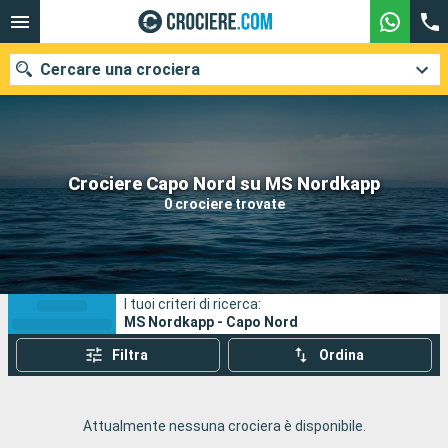
Cercare una crociera
Le nostre destinazioni
Crociere Capo Nord su MS Nordkapp
0 crociere trovate
Mesi di partenza
Porti
Compagnie
I tuoi criteri di ricerca:
Ricerca
MS Nordkapp - Capo Nord
Filtra
Ordina
Attualmente nessuna crociera è disponibile.