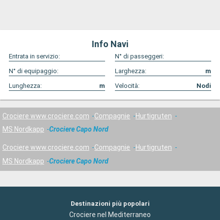
Info Navi
Entrata in servizio:
N° di passeggeri:
N° di equipaggio:
Larghezza:
m
Lunghezza:
m
Velocità:
Nodi
Crociere www.crociere.com
Compagnie
Hurtigruten
MS Nordkapp
Crociere Capo Nord
Crociere www.crociere.com
Compagnie
Hurtigruten
MS Nordkapp
Crociere Capo Nord
Destinazioni più popolari
Crociere nel Mediterraneo