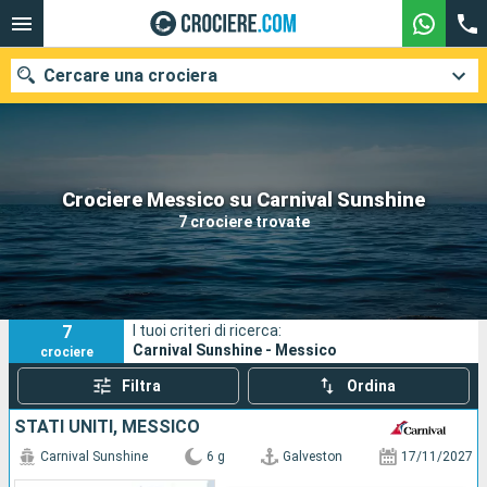
Cercare una crociera
Le nostre destinazioni
Crociere Messico su Carnival Sunshine
7 crociere trovate
Mesi di partenza
Porti
Compagnie
7
I tuoi criteri di ricerca:
Ricerca
Carnival Sunshine - Messico
crociere
Filtra
Ordina
STATI UNITI, MESSICO
Carnival Sunshine
6 g
Galveston
17/11/2027