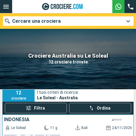
Cercare una crociera
Le nostre destinazioni
Crociere Australia su Le Soleal
12 crociere trovate
Mesi di partenza
Porti
Compagnie
12
I tuoi criteri di ricerca:
Ricerca
Le Soleal - Australia
crociere
Filtra
Ordina
INDONESIA
Le Soleal
11 g
Bali
24/11/2026