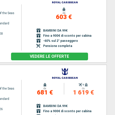
f the Seas
da
603 €
andard
BAMBINI DA 99€
28
Fino a 900€ di sconto per cabina
-60% sul 2° passeggero
Pensione completa
VEDERE LE OFFERTE
+
f the Seas
da
da
681 €
1 619 €
andard
BAMBINI DA 99€
26
Fino a 900€ di sconto per cabina