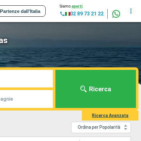
Siamo
aperti
Partenze dall'Italia
02 89 73 21 22
as
Ricerca
agnie
Ricerca Avanzata
Ordina per Popolarità