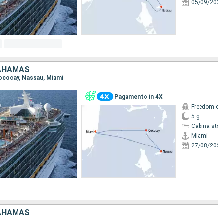
05/09/20
BAHAMAS
 Cococay, Nassau, Miami
Pagamento in 4X
Freedom o
5 g
Cabina st
Miami
27/08/20
BAHAMAS