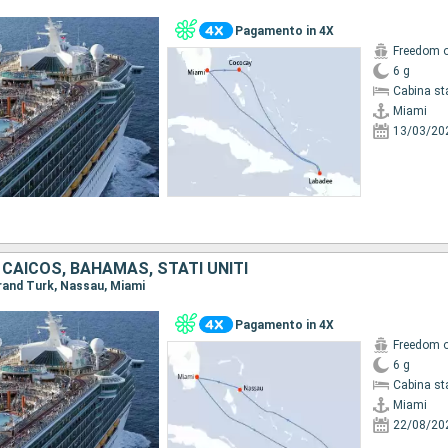
Pagamento in 4X
Freedom o
6 g
Cabina st
Miami
13/03/20
 CAICOS, BAHAMAS, STATI UNITI
Grand Turk, Nassau, Miami
Pagamento in 4X
Freedom o
6 g
Cabina st
Miami
22/08/20