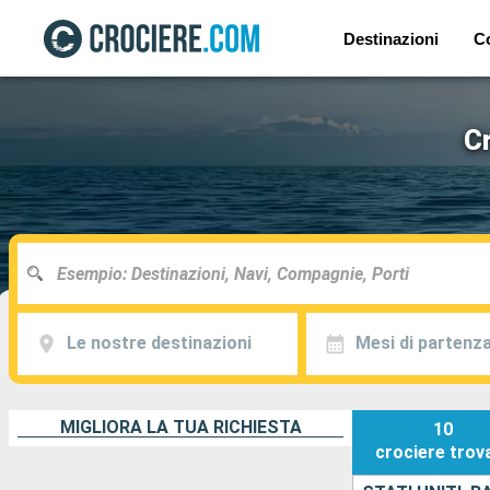
Destinazioni
C
C
Le nostre destinazioni
Mesi di partenz
MIGLIORA LA TUA RICHIESTA
10
crociere
trov