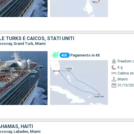
E TURKS E CAICOS, STATI UNITI
Cococay, Grand Turk, Miami
Pagamento in 4X
Freedom o
6 g
Cabina st
Miami
31/10/20
BAHAMAS, HAITI
 Cococay, Labadee, Miami