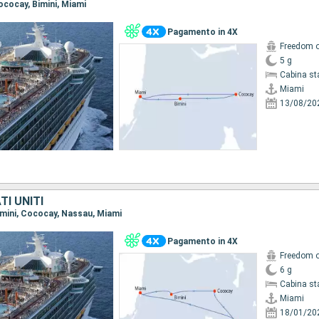
Cococay, Bimini, Miami
Pagamento in 4X
Freedom o
5 g
Cabina st
Miami
13/08/20
I UNITI
Bimini, Cococay, Nassau, Miami
Pagamento in 4X
Freedom o
6 g
Cabina st
Miami
18/01/20