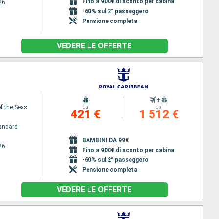
Fino a 900€ di sconto per cabina
26
-60% sul 2° passeggero
Pensione completa
VEDERE LE OFFERTE
+
f the Seas
da
da
421 €
1 512 €
andard
BAMBINI DA 99€
26
Fino a 900€ di sconto per cabina
-60% sul 2° passeggero
Pensione completa
VEDERE LE OFFERTE