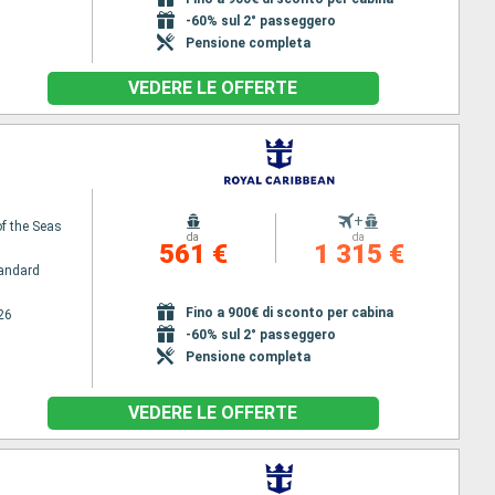
-60% sul 2° passeggero
Pensione completa
VEDERE LE OFFERTE
+
f the Seas
da
da
561 €
1 315 €
andard
Fino a 900€ di sconto per cabina
26
-60% sul 2° passeggero
Pensione completa
VEDERE LE OFFERTE