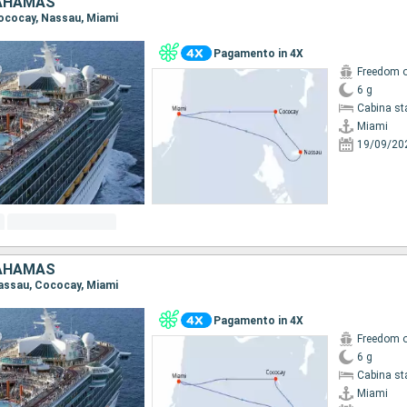
BAHAMAS
 Cococay, Nassau, Miami
Pagamento in 4X
Freedom o
6 g
Cabina st
Miami
19/09/20
BAHAMAS
 Nassau, Cococay, Miami
Pagamento in 4X
Freedom o
6 g
Cabina st
Miami