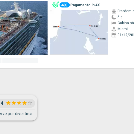
Pagamento in 4X
Freedom o
5 g
Cabina st
Miami
31/12/20
4
ve per divertirsi