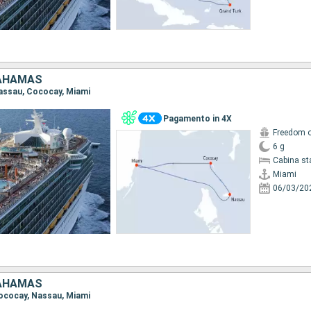
BAHAMAS
 Nassau, Cococay, Miami
Pagamento in 4X
Freedom o
6 g
Cabina st
Miami
06/03/20
BAHAMAS
 Cococay, Nassau, Miami