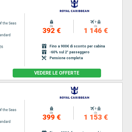
+
f the Seas
da
da
392 €
1 146 €
andard
Fino a 900€ di sconto per cabina
26
-60% sul 2° passeggero
Pensione completa
VEDERE LE OFFERTE
+
f the Seas
da
da
399 €
1 153 €
andard