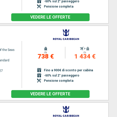
-60% sul 2° passeggero
Pensione completa
VEDERE LE OFFERTE
+
f the Seas
da
da
738 €
1 434 €
andard
Fino a 900€ di sconto per cabina
27
-60% sul 2° passeggero
Pensione completa
VEDERE LE OFFERTE