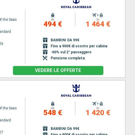
+
f the Seas
da
da
494 €
1 464 €
andard
BAMBINI DA 99€
26
Fino a 900€ di sconto per cabina
-60% sul 2° passeggero
Pensione completa
VEDERE LE OFFERTE
+
f the Seas
da
da
548 €
1 420 €
andard
BAMBINI DA 99€
27
Fino a 900€ di sconto per cabina