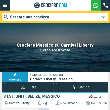
Cercare una crociera
Le nostre destinazioni
Crociere Messico su Carnival Liberty
6 crociere trovate
Mesi di partenza
Porti
Compagnie
6
I tuoi criteri di ricerca:
Ricerca
Carnival Liberty - Messico
crociere
Filtra
Ordina
STATI UNITI, BELIZE, MESSICO
Carnival Liberty
7 g
New Orleans
15/11/2026