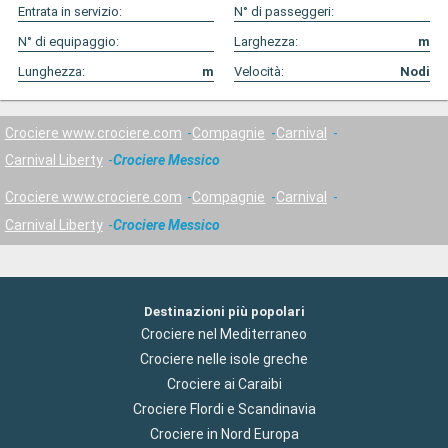
Entrata in servizio:
N° di passeggeri:
N° di equipaggio:
Larghezza:
m
Lunghezza:
m
Velocità:
Nodi
Crociere www.crociere.com
Compagnie
Carnival
Carnival Liberty
Crociere Messico
Crociere www.crociere.com
Compagnie
Carnival
Carnival Liberty
Crociere Messico
Destinazioni più popolari
Crociere nel Mediterraneo
Crociere nelle isole greche
Crociere ai Caraibi
Crociere Flordi e Scandinavia
Crociere in Nord Europa