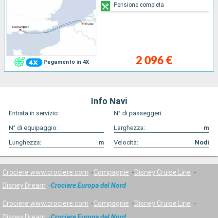
Pensione completa
2 096 €
Pagamento in 4X
Info Navi
Entrata in servizio:
N° di passeggeri:
N° di equipaggio:
Larghezza:
m
Lunghezza:
m
Velocità:
Nodi
Crociere www.crociere.com
Compagnie
Disney Cruise Line
Disney Dream
Crociere Europa del Nord
Crociere www.crociere.com
Compagnie
Disney Cruise Line
Disney Dream
Crociere Europa del Nord