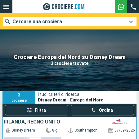
Cercare una crociera
Le nostre destinazioni
Crociere Europa del Nord su Disney Dream
3 crociere trovate
Mesi di partenza
Porti
Compagnie
3
I tuoi criteri di ricerca:
Ricerca
Disney Dream - Europa del Nord
crociere
Filtra
Ordina
IRLANDA, REGNO UNITO
Disney Dream
8 g
Southampton
07/09/2026