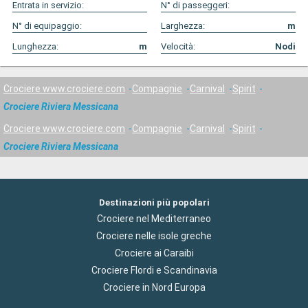
Entrata in servizio:
N° di passeggeri:
N° di equipaggio:
Larghezza:
m
Lunghezza:
m
Velocità:
Nodi
Crociere www.crociere.com
Compagnie
Carnival
Spirit
Crociere Riviera Messicana
Crociere www.crociere.com
Compagnie
Carnival
Spirit
Crociere Riviera Messicana
Destinazioni più popolari
Crociere nel Mediterraneo
Crociere nelle isole greche
Crociere ai Caraibi
Crociere Flordi e Scandinavia
Crociere in Nord Europa