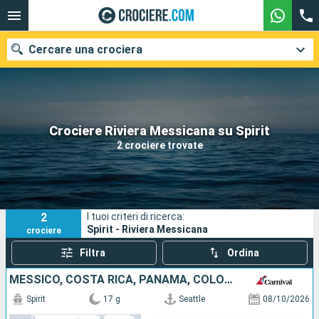
Cercare una crociera
Le nostre destinazioni
Crociere Riviera Messicana su Spirit
2 crociere trovate
Mesi di partenza
Porti
Compagnie
2
I tuoi criteri di ricerca:
Ricerca
Spirit - Riviera Messicana
crociere
Filtra
Ordina
MESSICO, COSTA RICA, PANAMA, COLOMBIA, STATI UNITI
Spirit
17 g
Seattle
08/10/2026