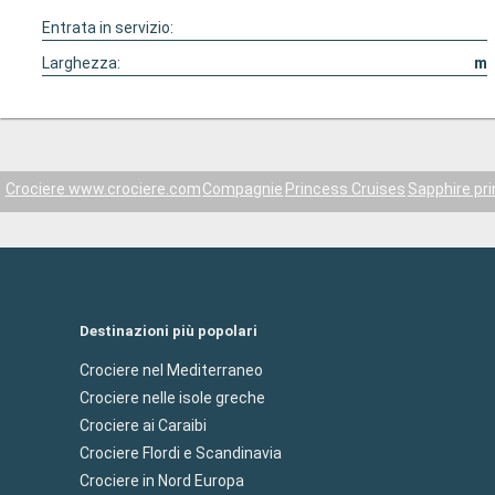
Entrata in servizio:
Larghezza:
m
Crociere www.crociere.com
Compagnie
Princess Cruises
Sapphire pr
Destinazioni più popolari
Crociere nel Mediterraneo
Crociere nelle isole greche
Crociere ai Caraibi
Crociere Flordi e Scandinavia
Crociere in Nord Europa