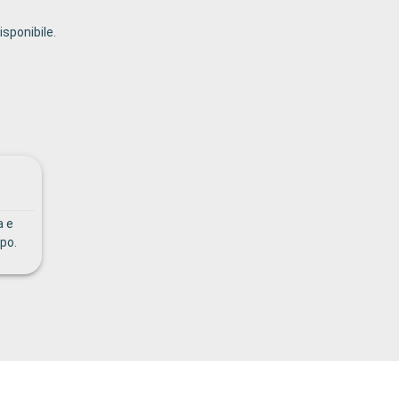
sponibile.
a e
po.