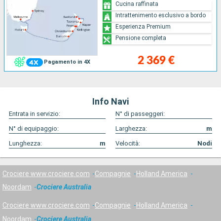
Cucina raffinata
Intrattenimento esclusivo a bordo
Esperienza Premium
Pensione completa
2 369 €
Pagamento in 4X
Info Navi
Entrata in servizio:
N° di passeggeri:
N° di equipaggio:
Larghezza:
m
Lunghezza:
m
Velocità:
Nodi
Crociere www.crociere.com
Compagnie
Holland America
Noordam
Crociere Australia
Crociere www.crociere.com
Compagnie
Holland America
Noordam
Crociere Australia