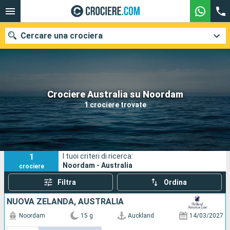
Cercare una crociera
Le nostre destinazioni
Crociere Australia su Noordam
1 crociere trovate
Mesi di partenza
Porti
Compagnie
1
I tuoi criteri di ricerca:
Ricerca
Noordam - Australia
crociere
Filtra
Ordina
NUOVA ZELANDA, AUSTRALIA
Noordam
15 g
Auckland
14/03/2027