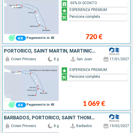
-50% DI SCONTO
ESPERIENZA PREMIUM
Pensione completa
720 €
Pagamento in 4X
PORTORICO, SAINT MARTIN, MARTINICA, GRENADA, SANTA LUCIA, BARBADOS
Crown Princess
8 g
San Juan
17/01/2027
ESPERIENZA PREMIUM
Pensione completa
1 069 €
Pagamento in 4X
BARBADOS, PORTORICO, SAINT THOMAS, SAINT MARTIN, ANTIGUA E BARBUDA, SANTA LUCIA
Crown Princess
8 g
Barbados
19/02/2027