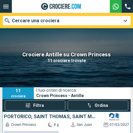
Cercare una crociera
Le nostre destinazioni
Crociere Antille su Crown Princess
11 crociere trovate
Mesi di partenza
Porti
Compagnie
11
I tuoi criteri di ricerca:
Ricerca
Crown Princess - Antille
crociere
Filtra
Ordina
PORTORICO, SAINT THOMAS, SAINT MARTIN, ANTIGUA E BARBUDA, DOMINICA, BARBADOS
Crown Princess
8 g
San Juan
07/02/2027