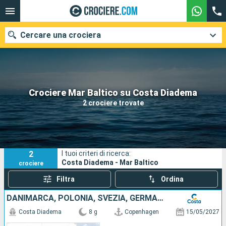
Cercare una crociera
Le nostre destinazioni
Crociere Mar Baltico su Costa Diadema
2 crociere trovate
Mesi di partenza
Porti
Compagnie
2
I tuoi criteri di ricerca:
Ricerca
Costa Diadema - Mar Baltico
crociere
Filtra
Ordina
DANIMARCA, POLONIA, SVEZIA, GERMANIA
Costa Diadema
8 g
Copenhagen
15/05/2027