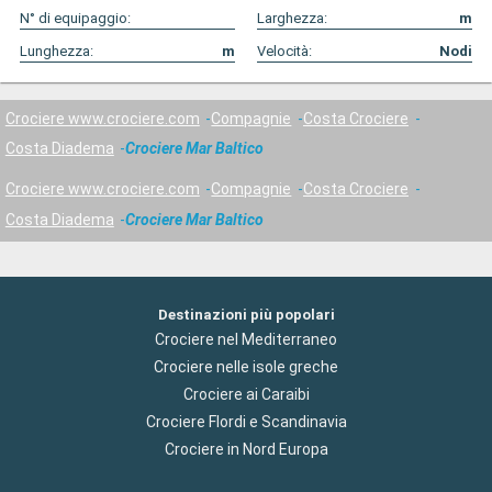
N° di equipaggio:
Larghezza:
m
Lunghezza:
m
Velocità:
Nodi
Crociere www.crociere.com
Compagnie
Costa Crociere
Costa Diadema
Crociere Mar Baltico
Crociere www.crociere.com
Compagnie
Costa Crociere
Costa Diadema
Crociere Mar Baltico
Destinazioni più popolari
Crociere nel Mediterraneo
Crociere nelle isole greche
Crociere ai Caraibi
Crociere Flordi e Scandinavia
Crociere in Nord Europa