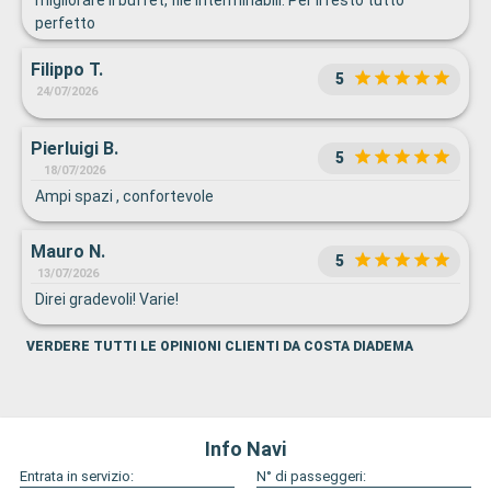
migliorare il buffet, file interminabili. Per il resto tutto
perfetto
Filippo T.
5
24/07/2026
Pierluigi B.
5
18/07/2026
Ampi spazi , confortevole
Mauro N.
5
13/07/2026
Direi gradevoli! Varie!
VERDERE TUTTI LE OPINIONI CLIENTI DA COSTA DIADEMA
Info Navi
Entrata in servizio:
N° di passeggeri: