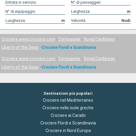
Entrata in servizio:
N° di passeggeri:
N° di equipaggio:
Larghezza:
m
Lunghezza:
m
Velocità:
Nodi
Crociere www.crociere.com
Compagnie
Royal Caribbean
Liberty of the Seas
Crociere Fiordi e Scandinavia
Crociere www.crociere.com
Compagnie
Royal Caribbean
Liberty of the Seas
Crociere Fiordi e Scandinavia
Destinazioni più popolari
Crociere nel Mediterraneo
Crociere nelle isole greche
Crociere ai Caraibi
Crociere Flordi e Scandinavia
Crociere in Nord Europa