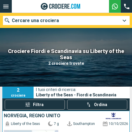
Cercare una crociera
Crociere Fiordi e Scandinavia su Liberty of the
Le nostre destinazioni
Seas
2 crociere trovate
Mesi di partenza
Porti
Compagnie
2
I tuoi criteri di ricerca:
Ricerca
Liberty of the Seas - Fiordi e Scandinavia
crociere
Filtra
Ordina
NORVEGIA, REGNO UNITO
Liberty of the Seas
7 g
Southampton
10/10/2026