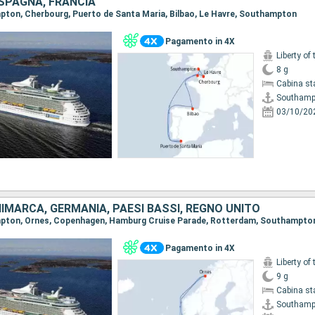
 SPAGNA, FRANCIA
mpton, Cherbourg, Puerto de Santa Maria, Bilbao, Le Havre, Southampton
Pagamento in 4X
Liberty of
8 g
Cabina st
Southamp
03/10/20
IMARCA, GERMANIA, PAESI BASSI, REGNO UNITO
ampton, Ornes, Copenhagen, Hamburg Cruise Parade, Rotterdam, Southampto
Pagamento in 4X
Liberty of
9 g
Cabina st
Southamp