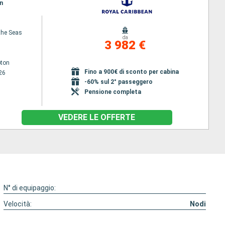
n
 the Seas
da
3 982 €
ton
Fino a 900€ di sconto per cabina
26
-60% sul 2° passeggero
Pensione completa
VEDERE LE OFFERTE
N° di equipaggio:
Velocità:
Nodi