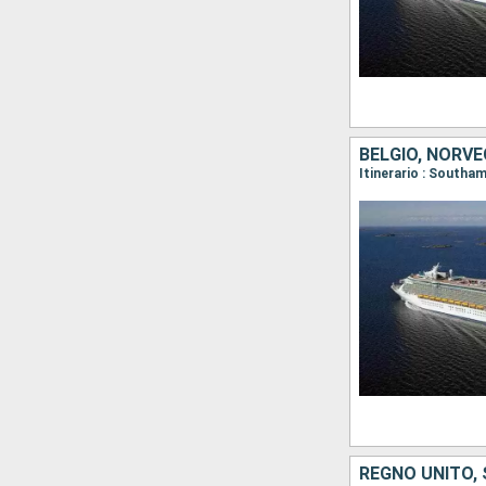
BELGIO, NORVE
Itinerario : Southa
REGNO UNITO,