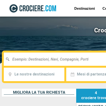
Destinazioni
C
Croc
Le nostre destinazioni
Mesi di partenz
MIGLIORA LA TUA RICHIESTA
4
crociere
trov