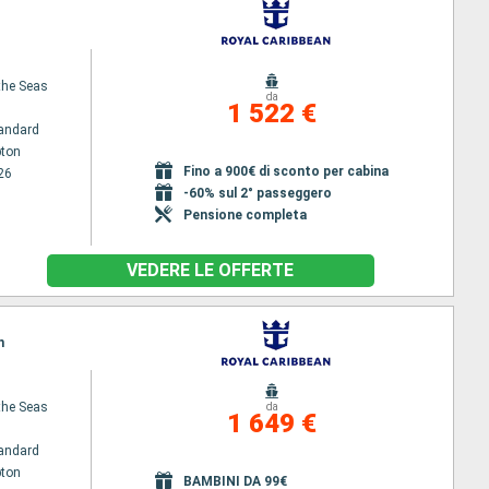
 the Seas
da
1 522 €
andard
ton
Fino a 900€ di sconto per cabina
26
-60% sul 2° passeggero
Pensione completa
VEDERE LE OFFERTE
n
 the Seas
da
1 649 €
andard
ton
BAMBINI DA 99€