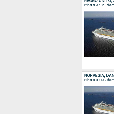
REGNO UNITO,
Itinerario : Southa
NORVEGIA, DAN
Itinerario : South