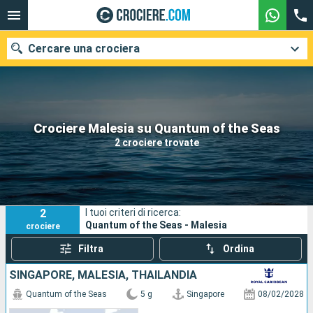
Cercare una crociera
Le nostre destinazioni
Crociere Malesia su Quantum of the Seas
2 crociere trovate
Mesi di partenza
Porti
Compagnie
2
I tuoi criteri di ricerca:
Ricerca
Quantum of the Seas - Malesia
crociere
Filtra
Ordina
SINGAPORE, MALESIA, THAILANDIA
Quantum of the Seas
5 g
Singapore
08/02/2028