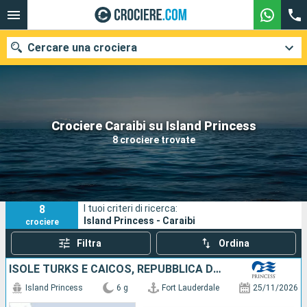
Cercare una crociera
Le nostre destinazioni
Crociere Caraibi su Island Princess
8 crociere trovate
Mesi di partenza
Porti
Compagnie
8
I tuoi criteri di ricerca:
Ricerca
Island Princess - Caraibi
crociere
Filtra
Ordina
ISOLE TURKS E CAICOS, REPUBBLICA DOMINICANA, STATI UNITI
Island Princess
6 g
Fort Lauderdale
25/11/2026