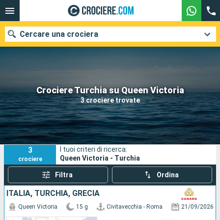
Cercare una crociera
Le nostre destinazioni
Crociere Turchia su Queen Victoria
3 crociere trovate
Mesi di partenza
Porti
Compagnie
3
I tuoi criteri di ricerca:
Ricerca
Queen Victoria - Turchia
crociere
Filtra
Ordina
ITALIA, TURCHIA, GRECIA
Queen Victoria
15 g
Civitavecchia - Roma
21/09/2026