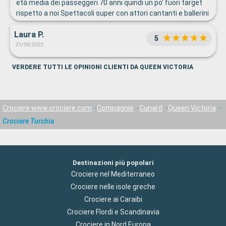
età media dei passeggeri 70 anni quindi un po' fuori target
rispetto a noi Spettacoli super con attori cantanti e ballerini
di altissimo livello Poche attività per i "medio/giovani" ...ma
Laura P.
del resto l'età era da "riposino pomeridiano"
5
21/08/2023
VERDERE TUTTI LE OPINIONI CLIENTI DA QUEEN VICTORIA
Crociere www.crociere.com
Compagnie
Cunard
Queen Victoria
Crociere Turchia
Destinazioni più popolari
Crociere nel Mediterraneo
Crociere nelle isole greche
Crociere ai Caraibi
Crociere Flordi e Scandinavia
Crociere in Nord Europa