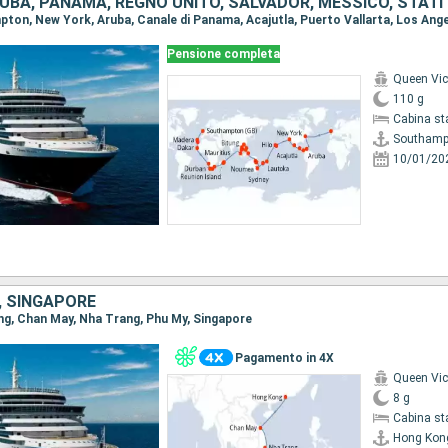
Pensione completa
Queen Vic
110 g
Cabina st
Southamp
10/01/20
, SINGAPORE
ong, Chan May, Nha Trang, Phu My, Singapore
Pagamento in 4X
Queen Vic
8 g
Cabina st
Hong Kon