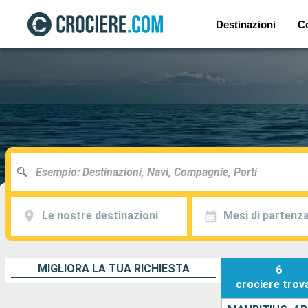
Destinazioni
C
Le nostre destinazioni
Mesi di partenz
MIGLIORA LA TUA RICHIESTA
6
crociere
trov