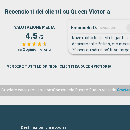
Recensioni dei clienti su Queen Victoria
Emanuela D.
VALUTAZIONE MEDIA
13/07/2026
4.5
/5
Nave molto bella ed elegante, a
decisamente British, età media
su 2 opinioni clienti
70 anni quindi un po' fuori targe
Spettacoli super con attori canta
altissimo livello Poche attività p
VERDERE TUTTI LE OPINIONI CLIENTI DA QUEEN VICTORIA
"medio/giovani" ...ma del resto 
"riposino pomeridiano"
Crociere www.crociere.com
Compagnie
Cunard
Queen Victoria
Crocier
Destinazioni più popolari