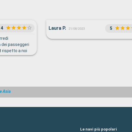
Laura P.
4
5
21/08/2023
rredi
 dei passeggeri
t rispetto a noi
nti e ballerini di
er i
l'età era da
e Asia
Le navi più popolari