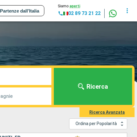
Siamo
aperti
Partenze dall'Italia
02 89 73 21 22
Ricerca
agnie
Ricerca Avanzata
Ordina per Popolarità