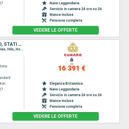
27
Nave Leggendaria
Servizio in camera 24 ore su 24
Mance incluse
Pensione completa
VEDERE LE OFFERTE
REGNO UNITO, SENEGAL, TENERIFE, ARUBA, PANAMA, SALVADOR, MESSICO, STATI UNITI, FRANCIA, FIJI (ISOLE), NUOVA CALEDONIA, AUSTRALIA, INDONESIA, FILIPPINE, CINA, VIETNAM, SINGAPORE, MAURITIUS, AFRICA DEL
Itinerario : Southampton, New York, Aruba, Canale di Panama, Acajutla, Puerto Vallarta, Los Angeles, Hilo, Honolulu, date, Lautoka, Noumea, Sydney, Airlie Beach, Townsville, Cairns, Bitung, Puerto Princesa, Manila, Hong Kong, Chan May, Nha Trang, Phu My, Singapore, Mauritius, Reunion Island, Durban, Port Elizabeth, Cape Town, Walvis Bay, Dakar, St Cruz de Tenerife, Madera, Southampton, Amburgo
da
toria
16 391 €
andard
ton
Eleganza Britannica
27
Nave Leggendaria
Servizio in camera 24 ore su 24
Mance incluse
Pensione completa
VEDERE LE OFFERTE