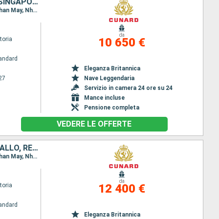
MAURITIUS, AUSTRALIA, NAMIBIA, INDONESIA, FILIPPINE, CINA, VIETNAM, SINGAPORE, AFRICA DEL SUD, SENEGAL, TENERIFE, PORTOGALLO, REGNO UNITO, GERMANIA
Itinerario : Sydney, Airlie Beach, Townsville, Cairns, Bitung, Puerto Princesa, Manila, Hong Kong, Chan May, Nha Trang, Phu My, Singapore, Mauritius, Reunion Island, Durban, Port Elizabeth, Cape Town, Walvis Bay, Dakar, St Cruz de Tenerife, Madera, Southampton, Amburgo
da
toria
10 650 €
andard
Eleganza Britannica
27
Nave Leggendaria
Servizio in camera 24 ore su 24
Mance incluse
Pensione completa
VEDERE LE OFFERTE
AUSTRALIA, MAURITIUS, AFRICA DEL SUD, INDONESIA, FILIPPINE, PORTOGALLO, REGNO UNITO, CINA, VIETNAM, SINGAPORE, NAMIBIA, SENEGAL, TENERIFE
Itinerario : Sydney, Airlie Beach, Townsville, Cairns, Bitung, Puerto Princesa, Manila, Hong Kong, Chan May, Nha Trang, Phu My, Singapore, Mauritius, Reunion Island, Durban, Port Elizabeth, Cape Town, Walvis Bay, Dakar, St Cruz de Tenerife, Madera, Southampton
da
toria
12 400 €
andard
Eleganza Britannica