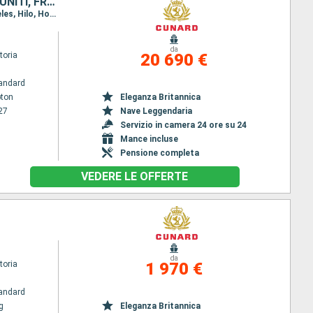
MAURITIUS, ARUBA, PANAMA, REGNO UNITO, SALVADOR, MESSICO, STATI UNITI, FRANCIA, FIJI (ISOLE), NUOVA CALEDONIA, AUSTRALIA, INDONESIA, FILIPPINE, CINA, VIETNAM, SINGAPORE, AFRICA DEL SUD, NAMIBIA, SENEG
Itinerario : Southampton, New York, Aruba, Canale di Panama, Acajutla, Puerto Vallarta, Los Angeles, Hilo, Honolulu, date, Lautoka, Noumea, Sydney, Airlie Beach, Townsville, Cairns, Bitung, Puerto Princesa, Manila, Hong Kong, Chan May, Nha Trang, Phu My, Singapore, Mauritius, Reunion Island, Durban, Port Elizabeth, Cape Town, Walvis Bay, Dakar, St Cruz de Tenerife, Madera, Southampton
da
toria
20 690 €
andard
ton
Eleganza Britannica
27
Nave Leggendaria
Servizio in camera 24 ore su 24
Mance incluse
Pensione completa
VEDERE LE OFFERTE
da
toria
1 970 €
andard
g
Eleganza Britannica