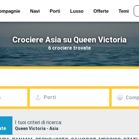
ompagnie
Navi
Porti
Lusso
Offerte
Temi
Crociere Asia su Queen Victoria
6 crociere trovate
a
Porti
Comp
I tuoi criteri di ricerca:
ate
Queen Victoria - Asia