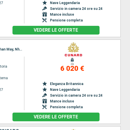
27
Nave Leggendaria
Servizio in camera 24 ore su 24
Mance incluse
Pensione completa
VEDERE LE OFFERTE
Itinerario : Sydney, Airlie Beach, Townsville, Cairns, Bitung, Puerto Princesa, Manila, Hong Kong, Chan May, Nha Trang, Phu My, Singapore
da
toria
6 020 €
terna
Eleganza Britannica
27
Nave Leggendaria
Servizio in camera 24 ore su 24
Mance incluse
Pensione completa
VEDERE LE OFFERTE