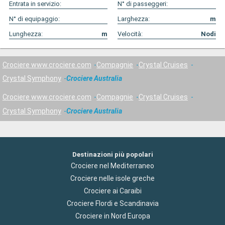
Entrata in servizio:
N° di passeggeri:
N° di equipaggio:
Larghezza:
m
Lunghezza:
m
Velocità:
Nodi
Crociere www.crociere.com
Compagnie
Crystal Cruises
Crystal Symphony
Crociere Australia
Crociere www.crociere.com
Compagnie
Crystal Cruises
Crystal Symphony
Crociere Australia
Destinazioni più popolari
Crociere nel Mediterraneo
Crociere nelle isole greche
Crociere ai Caraibi
Crociere Flordi e Scandinavia
Crociere in Nord Europa