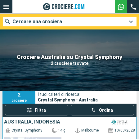
Cercare una crociera
Le nostre destinazioni
Crociere Australia su Crystal Symphony
2 crociere trovate
Mesi di partenza
Porti
Compagnie
2
I tuoi criteri di ricerca:
Ricerca
Crystal Symphony - Australia
crociere
Filtra
Ordina
AUSTRALIA, INDONESIA
Crystal Symphony
14 g
Melbourne
10/03/2028