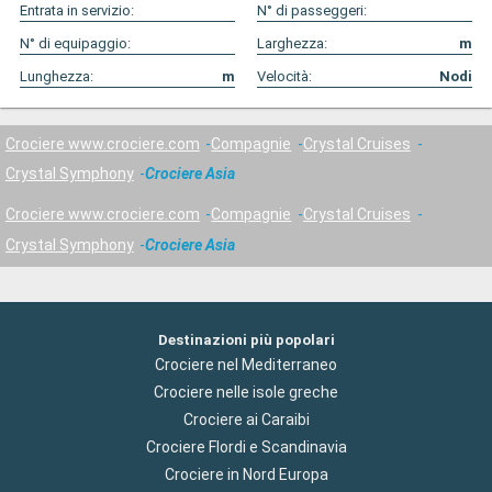
Entrata in servizio:
N° di passeggeri:
N° di equipaggio:
Larghezza:
m
Lunghezza:
m
Velocità:
Nodi
Crociere www.crociere.com
Compagnie
Crystal Cruises
Crystal Symphony
Crociere Asia
Crociere www.crociere.com
Compagnie
Crystal Cruises
Crystal Symphony
Crociere Asia
Destinazioni più popolari
Crociere nel Mediterraneo
Crociere nelle isole greche
Crociere ai Caraibi
Crociere Flordi e Scandinavia
Crociere in Nord Europa