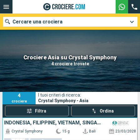
Cercare una crociera
Le nostre destinazioni
Crociere Asia su Crystal Symphony
4 crociere trovate
Mesi di partenza
Porti
Compagnie
4
I tuoi criteri di ricerca:
Ricerca
Crystal Symphony - Asia
crociere
Filtra
Ordina
INDONESIA, FILIPPINE, VIETNAM, SINGAPORE
Crystal Symphony
15 g
Bali
23/03/2028