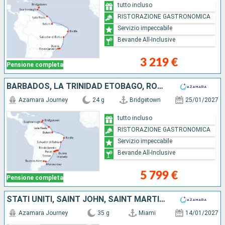
tutto incluso
RISTORAZIONE GASTRONOMICA
Servizio impeccabile
Bevande All-Inclusive
3 219 €
Pensione completa
BARBADOS, LA TRINIDAD ETOBAGO, ROYAL ISLAND, BRASILE, URUGUAY, ARGENTINA
Azamara Journey
24 g
Bridgetown
25/01/2027
tutto incluso
RISTORAZIONE GASTRONOMICA
Servizio impeccabile
Bevande All-Inclusive
5 799 €
Pensione completa
STATI UNITI, SAINT JOHN, SAINT MARTIN, ANTIGUA E BARBUDA, MARTINICA, SAINT-VINCENT E LE GRENADINE, GRENADA, BARBADOS, LA TRINIDAD ETOBAGO, ROYAL ISLAND, BRASILE, URUGUAY, ARGENTINA
Azamara Journey
35 g
Miami
14/01/2027