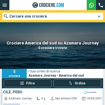
Cercare una crociera
Le nostre destinazioni
Crociere America del sud su Azamara Journey
5 crociere trovate
Mesi di partenza
Porti
Compagnie
5
I tuoi criteri di ricerca:
Ricerca
Azamara Journey - America del sud
crociere
Filtra
Ordina
CILE, PERÙ
Azamara Journey
9 g
San antonio Chili
10/03/2027