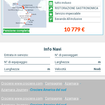
tutto incluso
RISTORAZIONE GASTRONOMICA
Servizio impeccabile
Bevande All-Inclusive
10 779 €
Pensione completa
Info Navi
Entrata in servizio:
N° di passeggeri:
N° di equipaggio:
Larghezza:
m
Lunghezza:
m
Velocità:
Nodi
Crociere www.crociere.com
Compagnie
Azamara
Azamara Journey
Crociere America del sud
Crociere www.crociere.com
Compagnie
Azamara
Azamara Journey
Crociere America del sud