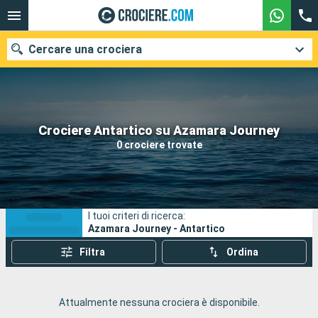
Cercare una crociera
Le nostre destinazioni
Crociere Antartico su Azamara Journey
0 crociere trovate
Mesi di partenza
Porti
Compagnie
I tuoi criteri di ricerca:
Ricerca
Azamara Journey - Antartico
Filtra
Ordina
Attualmente nessuna crociera è disponibile.