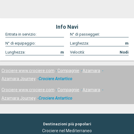
Info Navi
Entrata in servizio:
N° di passeggeri:
N° di equipaggio:
Larghezza:
m
Lunghezza:
m
Velocità:
Nodi
Crociere www.crociere.com
Compagnie
Azamara
Azamara Journey
Crociere Antartico
Crociere www.crociere.com
Compagnie
Azamara
Azamara Journey
Crociere Antartico
Destinazioni più popolari
Crociere nel Mediterraneo