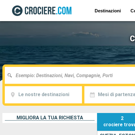
Destinazioni
C
C
Le nostre destinazioni
Mesi di partenz
MIGLIORA LA TUA RICHIESTA
2
crociere
trov