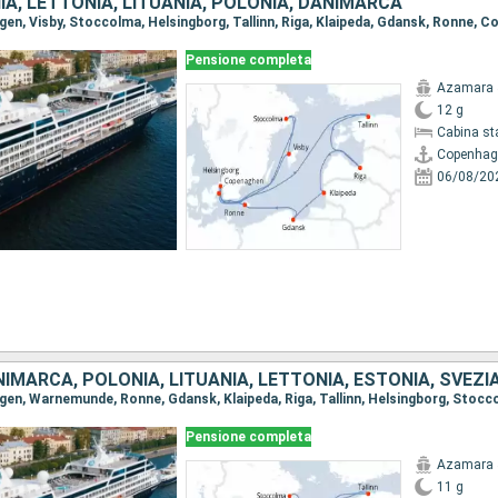
IA, LETTONIA, LITUANIA, POLONIA, DANIMARCA
agen, Visby, Stoccolma, Helsingborg, Tallinn, Riga, Klaipeda, Gdansk, Ronne, 
Pensione completa
Azamara 
12 g
Cabina st
Copenhag
06/08/20
IMARCA, POLONIA, LITUANIA, LETTONIA, ESTONIA, SVEZI
agen, Warnemunde, Ronne, Gdansk, Klaipeda, Riga, Tallinn, Helsingborg, Stoc
Pensione completa
Azamara 
11 g