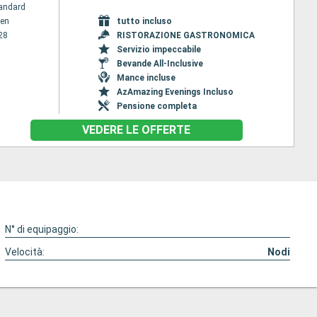
andard
en
tutto incluso
28
RISTORAZIONE GASTRONOMICA
Servizio impeccabile
Bevande All-Inclusive
Mance incluse
AzAmazing Evenings Incluso
Pensione completa
VEDERE LE OFFERTE
N° di equipaggio:
Velocità:
Nodi