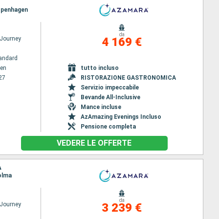
Copenhagen
da
Journey
4 169 €
andard
en
tutto incluso
27
RISTORAZIONE GASTRONOMICA
Servizio impeccabile
Bevande All-Inclusive
Mance incluse
AzAmazing Evenings Incluso
Pensione completa
VEDERE LE OFFERTE
A
colma
da
Journey
3 239 €