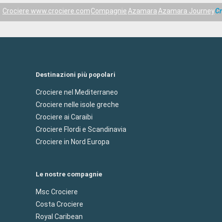
Crociere www.crociere.com
Compagnie
Azamara
Azamara Journey
Cr
Destinazioni più popolari
Crociere nel Mediterraneo
Crociere nelle isole greche
Crociere ai Caraibi
Crociere Flordi e Scandinavia
Crociere in Nord Europa
Le nostre compagnie
Msc Crociere
Costa Crociere
Royal Caribean