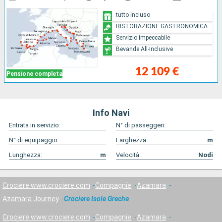
tutto incluso
RISTORAZIONE GASTRONOMICA
Servizio impeccabile
Bevande All-Inclusive
12 109 €
Pensione completa
Info Navi
Entrata in servizio:
N° di passeggeri:
N° di equipaggio:
Larghezza:
m
Lunghezza:
m
Velocità:
Nodi
Crociere www.crociere.com
Compagnie
Azamara
Azamara Journey
Crociere Isole Greche
Crociere www.crociere.com
Compagnie
Azamara