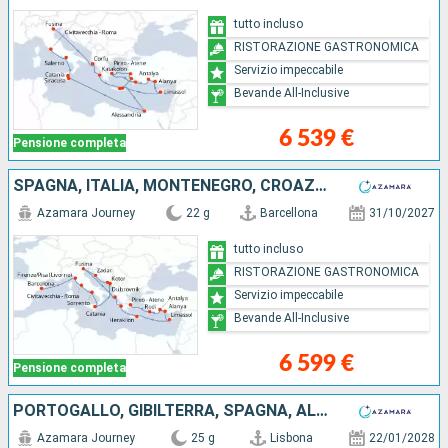
tutto incluso
RISTORAZIONE GASTRONOMICA
Servizio impeccabile
Bevande All-Inclusive
6 539 €
Pensione completa
SPAGNA, ITALIA, MONTENEGRO, CROAZIA, CIPRO, TURCHIA, GRECIA
Azamara Journey
22 g
Barcellona
31/10/2027
tutto incluso
RISTORAZIONE GASTRONOMICA
Servizio impeccabile
Bevande All-Inclusive
6 599 €
Pensione completa
PORTOGALLO, GIBILTERRA, SPAGNA, ALGERIA, TUNISIA, MALTA, ITALIA, TURCHIA, GRECIA
Azamara Journey
25 g
Lisbona
22/01/2028