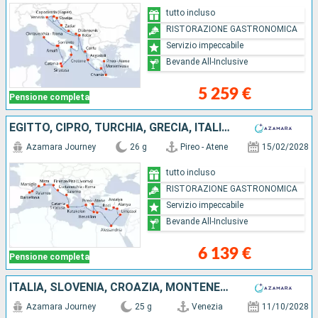
tutto incluso
RISTORAZIONE GASTRONOMICA
Servizio impeccabile
Bevande All-Inclusive
5 259 €
Pensione completa
EGITTO, CIPRO, TURCHIA, GRECIA, ITALIA, FRANCIA, SPAGNA
Azamara Journey
26 g
Pireo - Atene
15/02/2028
tutto incluso
RISTORAZIONE GASTRONOMICA
Servizio impeccabile
Bevande All-Inclusive
6 139 €
Pensione completa
ITALIA, SLOVENIA, CROAZIA, MONTENEGRO, GRECIA, TURCHIA
Azamara Journey
25 g
Venezia
11/10/2028