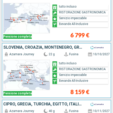
tutto incluso
RISTORAZIONE GASTRONOMICA
Servizio impeccabile
Bevande All-Inclusive
6 799 €
Pensione completa
SLOVENIA, CROAZIA, MONTENEGRO, GRECIA, ITALIA, MALTA, TUNISIA, FRANCIA, MAIORCA, SPAGNA
Azamara Journey
22 g
Fusina
10/10/2027
tutto incluso
RISTORAZIONE GASTRONOMICA
Servizio impeccabile
Bevande All-Inclusive
8 159 €
Pensione completa
CIPRO, GRECIA, TURCHIA, EGITTO, ITALIA, FRANCIA, SPAGNA, GIBILTERRA, PORTOGALLO
Azamara Journey
40 g
Fusina
10/11/2027