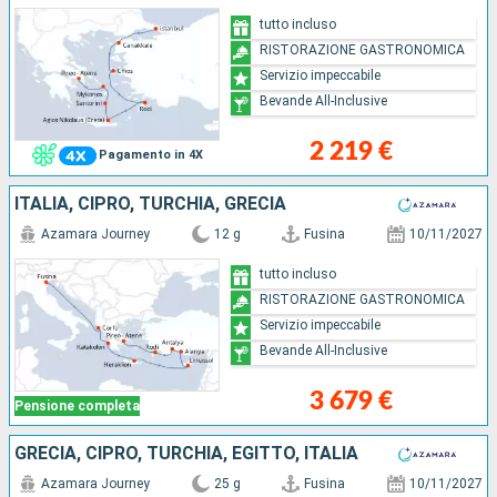
tutto incluso
RISTORAZIONE GASTRONOMICA
Servizio impeccabile
Bevande All-Inclusive
2 219 €
Pagamento in 4X
ITALIA, CIPRO, TURCHIA, GRECIA
Azamara Journey
12 g
Fusina
10/11/2027
tutto incluso
RISTORAZIONE GASTRONOMICA
Servizio impeccabile
Bevande All-Inclusive
3 679 €
Pensione completa
GRECIA, CIPRO, TURCHIA, EGITTO, ITALIA
Azamara Journey
25 g
Fusina
10/11/2027