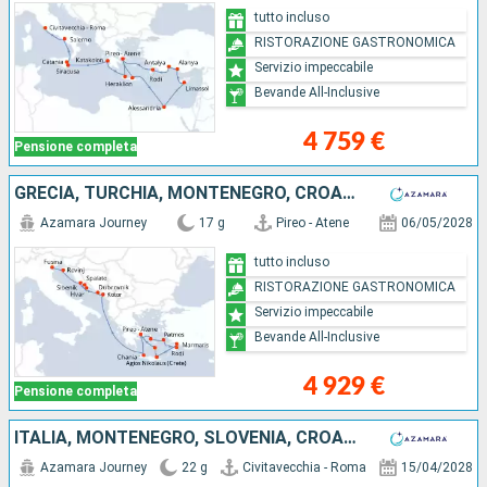
tutto incluso
RISTORAZIONE GASTRONOMICA
Servizio impeccabile
Bevande All-Inclusive
4 759 €
Pensione completa
GRECIA, TURCHIA, MONTENEGRO, CROAZIA, ITALIA
Azamara Journey
17 g
Pireo - Atene
06/05/2028
tutto incluso
RISTORAZIONE GASTRONOMICA
Servizio impeccabile
Bevande All-Inclusive
4 929 €
Pensione completa
ITALIA, MONTENEGRO, SLOVENIA, CROAZIA, GRECIA
Azamara Journey
22 g
Civitavecchia - Roma
15/04/2028