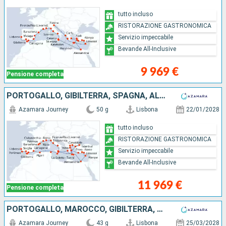
tutto incluso
RISTORAZIONE GASTRONOMICA
Servizio impeccabile
Bevande All-Inclusive
9 969 €
Pensione completa
PORTOGALLO, GIBILTERRA, SPAGNA, ALGERIA, TUNISIA, MALTA, GRECIA, EGITTO, CIPRO, TURCHIA, ITALIA, FRANCIA
Azamara Journey
50 g
Lisbona
22/01/2028
tutto incluso
RISTORAZIONE GASTRONOMICA
Servizio impeccabile
Bevande All-Inclusive
11 969 €
Pensione completa
PORTOGALLO, MAROCCO, GIBILTERRA, SPAGNA, MAIORCA, FRANCIA, MONACO MONTE CARLO, ITALIA, MONTENEGRO, SLOVENIA, CROAZIA, GRECIA
Azamara Journey
43 g
Lisbona
25/03/2028