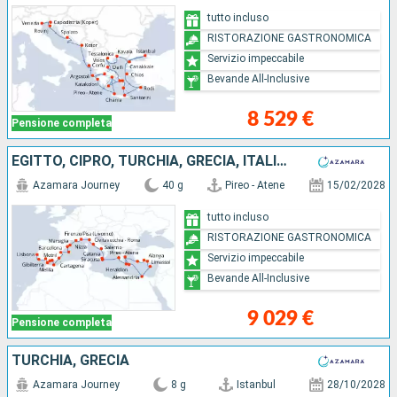
tutto incluso
RISTORAZIONE GASTRONOMICA
Servizio impeccabile
Bevande All-Inclusive
8 529 €
Pensione completa
EGITTO, CIPRO, TURCHIA, GRECIA, ITALIA, FRANCIA, MAIORCA, SPAGNA, GIBILTERRA, PORTOGALLO
Azamara Journey
40 g
Pireo - Atene
15/02/2028
tutto incluso
RISTORAZIONE GASTRONOMICA
Servizio impeccabile
Bevande All-Inclusive
9 029 €
Pensione completa
TURCHIA, GRECIA
Azamara Journey
8 g
Istanbul
28/10/2028