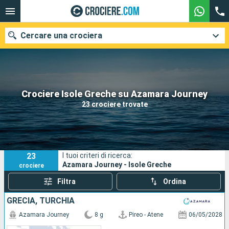
Cercare una crociera
Le nostre destinazioni
Crociere Isole Greche su Azamara Journey
23 crociere trovate
Mesi di partenza
Porti
Compagnie
23
I tuoi criteri di ricerca:
Ricerca
Azamara Journey - Isole Greche
crociere
Filtra
Ordina
GRECIA, TURCHIA
Azamara Journey
8 g
Pireo - Atene
06/05/2028