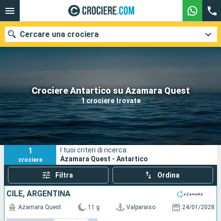
Cercare una crociera
Le nostre destinazioni
Crociere Antartico su Azamara Quest
1 crociere trovate
Mesi di partenza
Porti
Compagnie
1
I tuoi criteri di ricerca:
Ricerca
Azamara Quest - Antartico
crociere
Filtra
Ordina
CILE, ARGENTINA
Azamara Quest
11 g
Valparaiso
24/01/2028