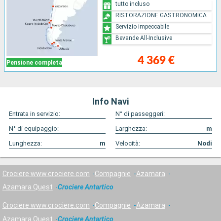
tutto incluso
RISTORAZIONE GASTRONOMICA
Servizio impeccabile
Bevande All-Inclusive
4 369 €
Pensione completa
Info Navi
Entrata in servizio:
N° di passeggeri:
N° di equipaggio:
Larghezza:
m
Lunghezza:
m
Velocità:
Nodi
Crociere www.crociere.com
Compagnie
Azamara
Azamara Quest
Crociere Antartico
Crociere www.crociere.com
Compagnie
Azamara
Azamara Quest
Crociere Antartico