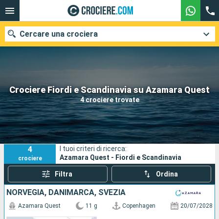
Cercare una crociera
Le nostre destinazioni
Crociere Fiordi e Scandinavia su Azamara Quest
4 crociere trovate
Mesi di partenza
Porti
Compagnie
4
I tuoi criteri di ricerca:
Ricerca
Azamara Quest - Fiordi e Scandinavia
crociere
Filtra
Ordina
NORVEGIA, DANIMARCA, SVEZIA
Azamara Quest
11 g
Copenhagen
20/07/2028