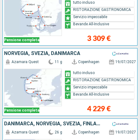
tutto incluso
RISTORAZIONE GASTRONOMICA
Servizio impeccabile
Bevande All-Inclusive
3 309 €
Pensione completa
NORVEGIA, SVEZIA, DANIMARCA
Azamara Quest
11 g
Copenhagen
19/07/2027
tutto incluso
RISTORAZIONE GASTRONOMICA
Servizio impeccabile
Bevande All-Inclusive
4 229 €
Pensione completa
DANIMARCA, NORVEGIA, SVEZIA, FINLANDIA, ESTONIA, LETTONIA, LITUANIA, POLONIA, GERMANIA, REGNO UNITO
Azamara Quest
26 g
Copenhagen
19/07/2027