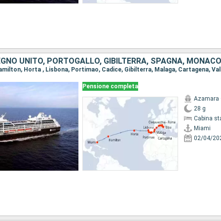
Pensione completa
Azamara 
28 g
Cabina st
Miami
02/04/20