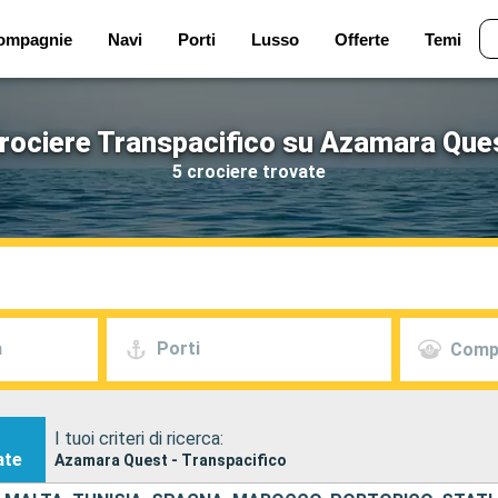
ompagnie
Navi
Porti
Lusso
Offerte
Temi
rociere Transpacifico su Azamara Que
5 crociere trovate
a
Porti
Comp
I tuoi criteri di ricerca:
ate
Azamara Quest - Transpacifico