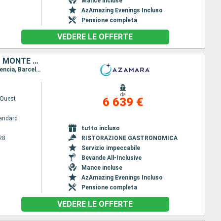
Mance incluse
AzAmazing Evenings Incluso
Pensione completa
VEDERE LE OFFERTE
STATI UNITI, REGNO UNITO, PORTOGALLO, GIBILTERRA, SPAGNA, MONACO MONTE CARLO, FRANCIA, ITALIA
Itinerario : Miami, Hamilton, Horta , Lisbona, Portimao, Cadice, Gibilterra, Malaga, Cartagena, Valencia, Barcellona, Marsiglia, Monaco Monte-Carlo, Nizza, Portovenere, Firenze/Pisa (Livorno), Elba, Civitavecchia - Roma
da
Quest
6 639 €
andard
tutto incluso
28
RISTORAZIONE GASTRONOMICA
Servizio impeccabile
Bevande All-Inclusive
Mance incluse
AzAmazing Evenings Incluso
Pensione completa
VEDERE LE OFFERTE