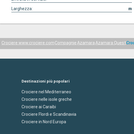
Larghezza:
m
Crociere www.crociere.com
Compagnie
Azamara
Azamara Quest
Croc
Destinazioni più popolari
Crociere nel Mediterraneo
Crociere nelle isole greche
Crociere ai Caraibi
Crociere Flordi e Scandinavia
Crociere in Nord Europa