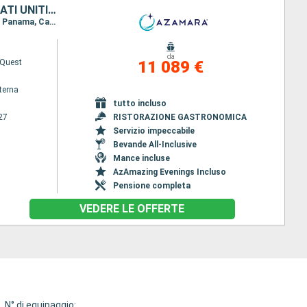
MESSICO, GUATEMALA, SALVADOR, COSTA RICA, PANAMA, COLOMBIA, STATI UNITI, CANADA, IRLANDA, FRANCIA, REGNO UNITO
Itinerario : San Diego, Cabo San Lucas, Acapulco, Puerto Quetzal, Acajutla, Puntarenas, Canale di Panama, Cartagena, Miami, New York, Newport - port (Rhode Island), Canale del capo cod, Boston, Halifax, Saint John's, Cobh, Plymouth, Le Havre, Tilbury
da
Quest
11 089 €
terna
tutto incluso
27
RISTORAZIONE GASTRONOMICA
Servizio impeccabile
Bevande All-Inclusive
Mance incluse
AzAmazing Evenings Incluso
Pensione completa
VEDERE LE OFFERTE
N° di equipaggio: