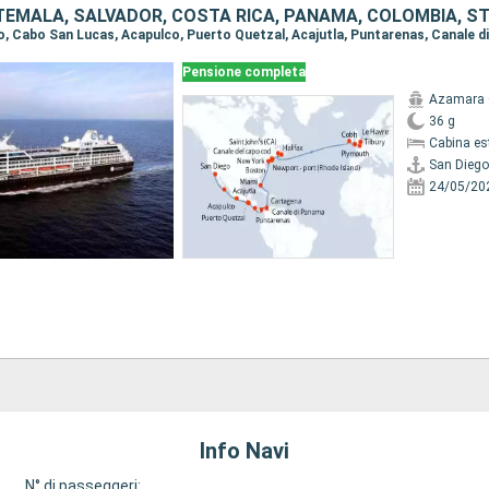
Pensione completa
Azamara 
36 g
Cabina es
San Diego
24/05/20
Info Navi
N° di passeggeri: