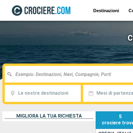
Destinazioni
C
C
Le nostre destinazioni
Mesi di partenz
MIGLIORA LA TUA RICHIESTA
5
crociere
trov