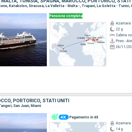
A, MALTA, TUNISIA, SPAGNA, MAROCCO, PORTORICO, STATI 
Pensione completa
Azamara 
22 g
Cabina co
Pireo - At
26/11/20
CCO, PORTORICO, STATI UNITI
 Tangeri, San Juan, Miami
Pagamento in 4X
Azamara 
14 g