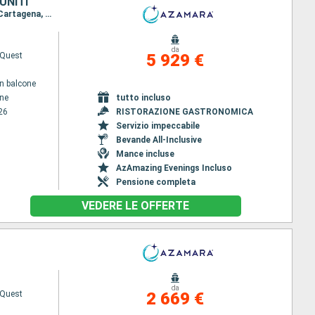
UNITI
Itinerario : Pireo - Atene, Katakolon, Siracusa, La Valletta - Malta -, Trapani, La Goletta - Tunisi, Cartagena, Malaga, Tangeri, San Juan, Miami
da
Quest
5 929 €
n balcone
ene
tutto incluso
26
RISTORAZIONE GASTRONOMICA
Servizio impeccabile
Bevande All-Inclusive
Mance incluse
AzAmazing Evenings Incluso
Pensione completa
VEDERE LE OFFERTE
da
Quest
2 669 €