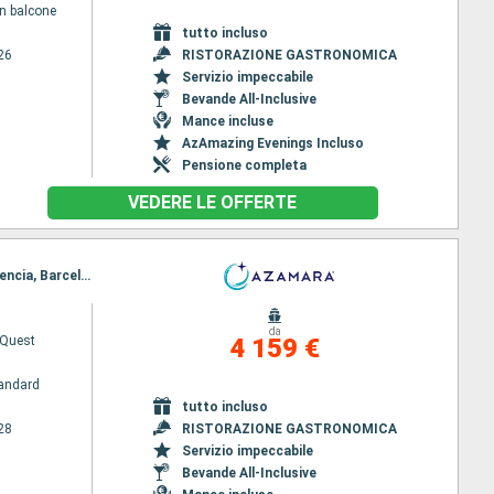
n balcone
tutto incluso
26
RISTORAZIONE GASTRONOMICA
Servizio impeccabile
Bevande All-Inclusive
Mance incluse
AzAmazing Evenings Incluso
Pensione completa
VEDERE LE OFFERTE
Itinerario : Miami, Hamilton, Horta , Lisbona, Portimao, Cadice, Gibilterra, Malaga, Cartagena, Valencia, Barcellona
da
Quest
4 159 €
andard
tutto incluso
28
RISTORAZIONE GASTRONOMICA
Servizio impeccabile
Bevande All-Inclusive