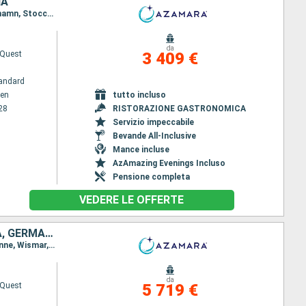
IA
Itinerario : Copenhagen, Warnemunde, Ronne, Gdansk, Liepaja, Kotka, Helsingborg, Tallinn, Mariehamn, Stoccolma
da
Quest
3 409 €
andard
en
tutto incluso
28
RISTORAZIONE GASTRONOMICA
Servizio impeccabile
Bevande All-Inclusive
Mance incluse
AzAmazing Evenings Incluso
Pensione completa
VEDERE LE OFFERTE
SVEZIA, FINLANDIA, ESTONIA, LETTONIA, LITUANIA, POLONIA, DANIMARCA, GERMANIA, REGNO UNITO
Itinerario : Copenhagen, Visby, Stoccolma, Turku, Helsingborg, Tallinn, Riga, Klaipeda, Gdansk, Ronne, Wismar, Canale di Kiel, Portsmouth
da
Quest
5 719 €