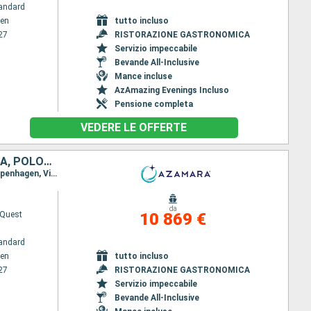
andard
en
tutto incluso
27
RISTORAZIONE GASTRONOMICA
Servizio impeccabile
Bevande All-Inclusive
Mance incluse
AzAmazing Evenings Incluso
Pensione completa
VEDERE LE OFFERTE
DANIMARCA, NORVEGIA, SVEZIA, FINLANDIA, ESTONIA, LETTONIA, LITUANIA, POLONIA, GERMANIA, REGNO UNITO
Itinerario : Copenhagen, Skagen, Skjolden, Alesund, Trondheim, Stavanger, Arendal, Goteborg, Copenhagen, Visby, Stoccolma, Turku, Helsingborg, Tallinn, Riga, Klaipeda, Gdansk, Ronne, Wismar, Canale di Kiel, Portsmouth
da
Quest
10 869 €
andard
en
tutto incluso
27
RISTORAZIONE GASTRONOMICA
Servizio impeccabile
Bevande All-Inclusive