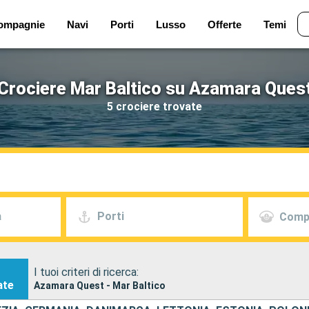
ompagnie
Navi
Porti
Lusso
Offerte
Temi
Crociere Mar Baltico su Azamara Ques
5 crociere trovate
a
Porti
Comp
I tuoi criteri di ricerca:
ate
Azamara Quest - Mar Baltico