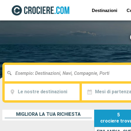
Destinazioni
C
Le nostre destinazioni
Mesi di partenz
MIGLIORA LA TUA RICHIESTA
5
crociere
trov