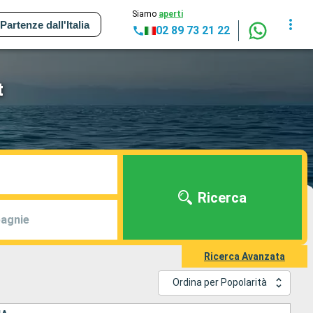
Siamo
aperti
Partenze dall'Italia
02 89 73 21 22
t
Ricerca
agnie
Ricerca Avanzata
Ordina per Popolarità