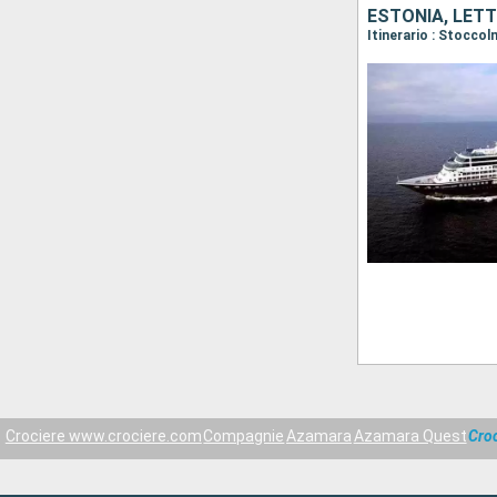
ESTONIA, LETT
Crociere www.crociere.com
Compagnie
Azamara
Azamara Quest
Croc