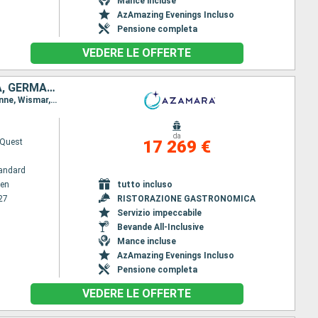
Mance incluse
AzAmazing Evenings Incluso
Pensione completa
VEDERE LE OFFERTE
SVEZIA, FINLANDIA, ESTONIA, LETTONIA, LITUANIA, POLONIA, DANIMARCA, GERMANIA, REGNO UNITO, IRLANDA, LSOLE FAERÖER, ISLANDA, GROENLANDIA, CANADA, STATI UNITI
Itinerario : Copenhagen, Visby, Stoccolma, Turku, Helsingborg, Tallinn, Riga, Klaipeda, Gdansk, Ronne, Wismar, Canale di Kiel, Portsmouth, Falmouth, Dublino, Belfast, Torshavn - Isole Feroe, Runavik, Eskifjordur, Husavik, Akureyri, Isafjordhur, Reykjanes, Reykjavik, Prins Christian Sund, Nanortalik, Qaqortoq, Nuuk, Saint John's, Halifax, Lunenbourg, Portland - Maine (East Coast), Boston, Canale del capo cod, Newport - port (Rhode Island), New York
da
Quest
17 269 €
andard
en
tutto incluso
27
RISTORAZIONE GASTRONOMICA
Servizio impeccabile
Bevande All-Inclusive
Mance incluse
AzAmazing Evenings Incluso
Pensione completa
VEDERE LE OFFERTE