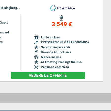
Itinerario : Stoccolma, Helsingborg, Tallinn, Riga, Klaipeda, Gdansk, Karlskrona, Ronne, Szczecin, Helsingborg, Copenhagen
da
Quest
3 549 €
andard
a
tutto incluso
28
RISTORAZIONE GASTRONOMICA
Servizio impeccabile
Bevande All-Inclusive
Mance incluse
AzAmazing Evenings Incluso
Pensione completa
VEDERE LE OFFERTE