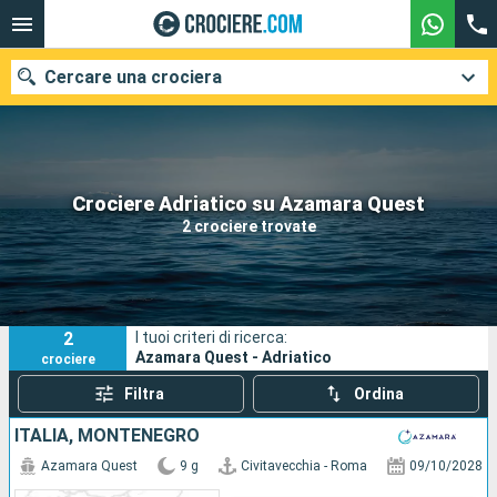
Cercare una crociera
Le nostre destinazioni
Crociere Adriatico su Azamara Quest
2 crociere trovate
Mesi di partenza
Porti
Compagnie
2
I tuoi criteri di ricerca:
Ricerca
Azamara Quest - Adriatico
crociere
Filtra
Ordina
ITALIA, MONTENEGRO
Azamara Quest
9 g
Civitavecchia - Roma
09/10/2028