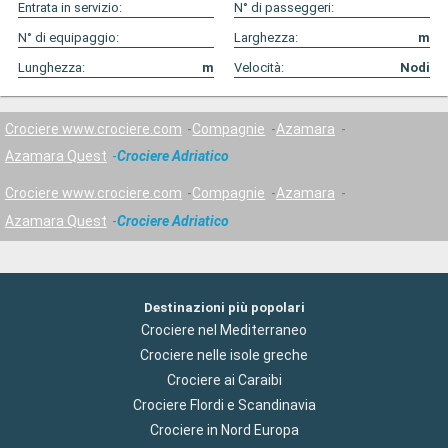
Entrata in servizio:
N° di passeggeri:
N° di equipaggio:
Larghezza:
m
Lunghezza:
m
Velocità:
Nodi
Crociere www.crociere.com
Compagnie
Azamara
Azamara Quest
Crociere Adriatico
Crociere www.crociere.com
Compagnie
Azamara
Azamara Quest
Crociere Adriatico
Destinazioni più popolari
Crociere nel Mediterraneo
Crociere nelle isole greche
Crociere ai Caraibi
Crociere Flordi e Scandinavia
Crociere in Nord Europa