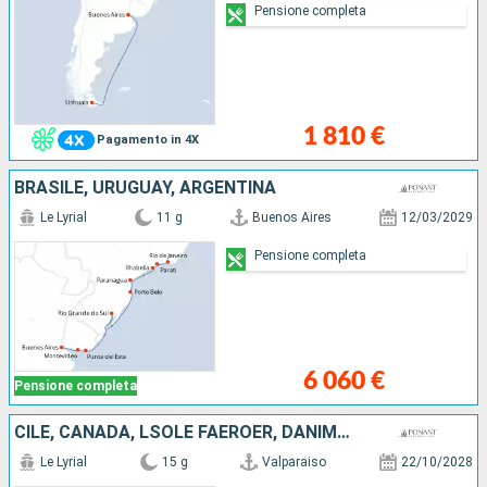
Pensione completa
1 810 €
Pagamento in 4X
BRASILE, URUGUAY, ARGENTINA
Le Lyrial
11 g
Buenos Aires
12/03/2029
Pensione completa
6 060 €
Pensione completa
CILE, CANADA, LSOLE FAERÖER, DANIMARCA, ANTARTICO, ARGENTINA
Le Lyrial
15 g
Valparaiso
22/10/2028