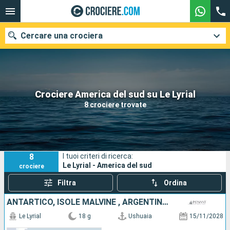
Cercare una crociera
Le nostre destinazioni
Crociere America del sud su Le Lyrial
8 crociere trovate
Mesi di partenza
Porti
Compagnie
8
I tuoi criteri di ricerca:
Ricerca
Le Lyrial - America del sud
crociere
Filtra
Ordina
ANTARTICO, ISOLE MALVINE , ARGENTINA, REGNO UNITO
Le Lyrial
18 g
Ushuaia
15/11/2028