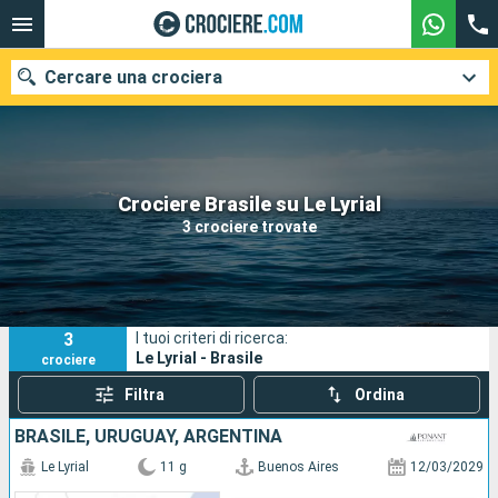
Cercare una crociera
Le nostre destinazioni
Crociere Brasile su Le Lyrial
3 crociere trovate
Mesi di partenza
Porti
Compagnie
3
I tuoi criteri di ricerca:
Ricerca
Le Lyrial - Brasile
crociere
Filtra
Ordina
BRASILE, URUGUAY, ARGENTINA
Le Lyrial
11 g
Buenos Aires
12/03/2029