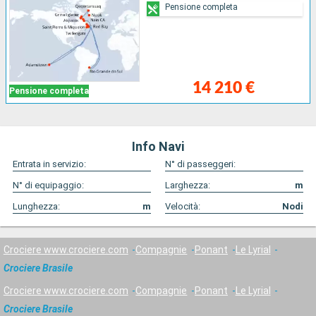
Pensione completa
14 210 €
Pensione completa
Info Navi
Entrata in servizio:
N° di passeggeri:
N° di equipaggio:
Larghezza:
m
Lunghezza:
m
Velocità:
Nodi
Crociere www.crociere.com
Compagnie
Ponant
Le Lyrial
Crociere Brasile
Crociere www.crociere.com
Compagnie
Ponant
Le Lyrial
Crociere Brasile