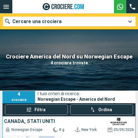
Cercare una crociera
Le nostre destinazioni
Crociere America del Nord su Norwegian Escape
4 crociere trovate
Mesi di partenza
Porti
Compagnie
4
I tuoi criteri di ricerca:
Ricerca
Norwegian Escape - America del Nord
crociere
Filtra
Ordina
CANADA, STATI UNITI
Norwegian Escape
8 g
New York
05/09/2026