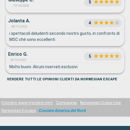
5
17/10/2023
Jolanta A.
4
08/11/2022
i spettacoli deludenti secondo nostro gusto, in confronto di
MSC ché sono eccellenti
Enrico G.
5
28/10/2022
Molto buoni. Alcuni riservati esclusivi
VERDERE TUTTI LE OPINIONI CLIENTI DA NORWEGIAN ESCAPE
Crociere www.crociere.com
Compagnie
Norwegian Cruise Line
Norwegian Escape
Crociere America del Nord