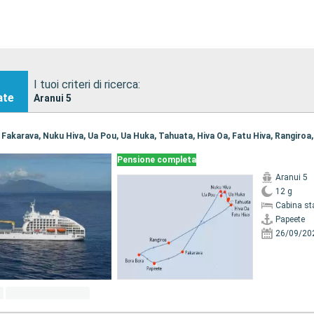
I tuoi criteri di ricerca:
ate
Aranui 5
Pensione completa
Aranui 5
12 g
Cabina st
Papeete
26/09/20