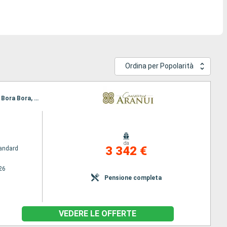
Ordina per Popolarità
Itinerario : Papeete, Fakarava, Nuku Hiva, Ua Pou, Ua Huka, Tahuata, Hiva Oa, Fatu Hiva, Rangiroa, Bora Bora, Papeete
da
3 342 €
andard
26
Pensione completa
VEDERE LE OFFERTE