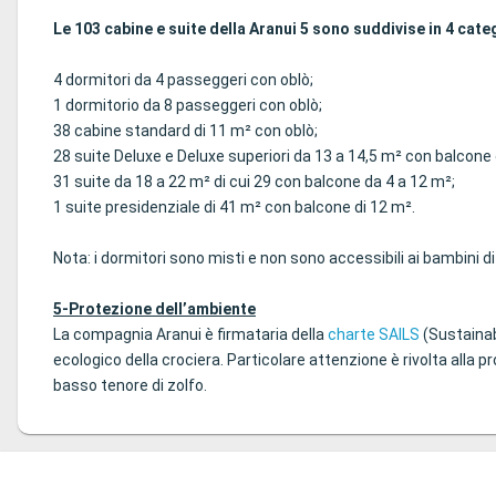
Le 103 cabine e suite della Aranui 5 sono suddivise in 4 cate
4 dormitori da 4 passeggeri con oblò;
1 dormitorio da 8 passeggeri con oblò;
38 cabine standard di 11 m² con oblò;
28 suite Deluxe e Deluxe superiori da 13 a 14,5 m² con balcone 
31 suite da 18 a 22 m² di cui 29 con balcone da 4 a 12 m²;
1 suite presidenziale di 41 m² con balcone di 12 m².
Nota: i dormitori sono misti e non sono accessibili ai bambini di 
5-Protezione dell’ambiente
La compagnia Aranui è firmataria della
charte SAILS
(Sustainabl
ecologico della crociera. Particolare attenzione è rivolta alla p
basso tenore di zolfo.