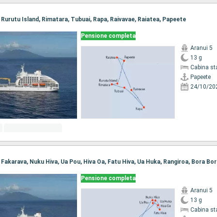
, Rurutu Island, Rimatara, Tubuai, Rapa, Raivavae, Raiatea, Papeete
Pensione completa
Aranui 5
13 g
Cabina st
Papeete
24/10/20
, Fakarava, Nuku Hiva, Ua Pou, Hiva Oa, Fatu Hiva, Ua Huka, Rangiroa, Bora Bo
Pensione completa
Aranui 5
13 g
Cabina st