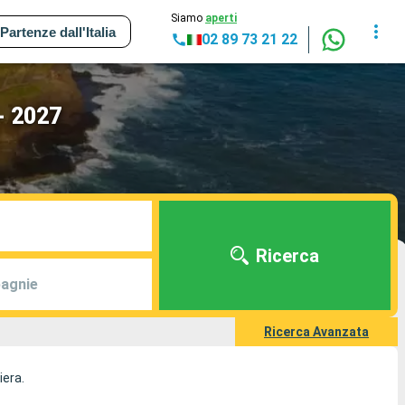
Siamo
aperti
Partenze dall'Italia
02 89 73 21 22
 - 2027
Ricerca
agnie
Ricerca Avanzata
iera.