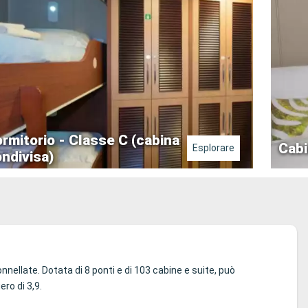
rmitorio - Classe C (cabina
Cabi
Esplorare
ndivisa)
nnellate. Dotata di 8 ponti e di 103 cabine e suite, può
ro di 3,9.