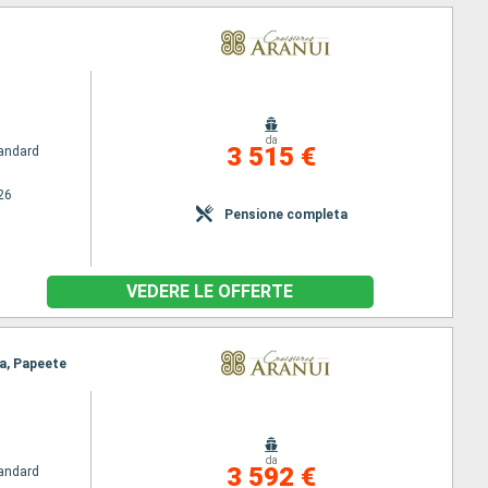
da
3 515 €
andard
26
Pensione completa
VEDERE LE OFFERTE
ra, Papeete
da
3 592 €
andard