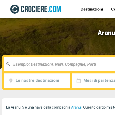
Destinazioni
C
Aranui
Le nostre destinazioni
Mesi di partenz
La Aranui 5 è una nave della compagnia
Aranui
. Questo cargo misto 