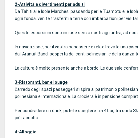
2-Attività e divertimenti per adulti
Da Tahiti alle Isole Marchesi passando per le Tuamotu e le Isole de
ogni fonda, venite trasferiti a terra con imbarcazioni per visitare 
Queste escursioni sono incluse senza costi aggiuntivi, ad ecc
In navigazione, per il vostro benessere e relax trovate una pisc
dall’Aranuit Band: scoperta dei canti polinesiani e della danza 
La cultura è molto presente anche a bordo. Le due sale conferenz
3-Ristoranti, bar e lounge
L’arredo degli spazi passeggeri s’ispira al patrimonio polinesia
polinesiana e internazionale. La crociera è in pensione completa
Per condividere un drink, potete scegliere tra 4 bar, tra cui l
più raccolta.
4-Alloggio