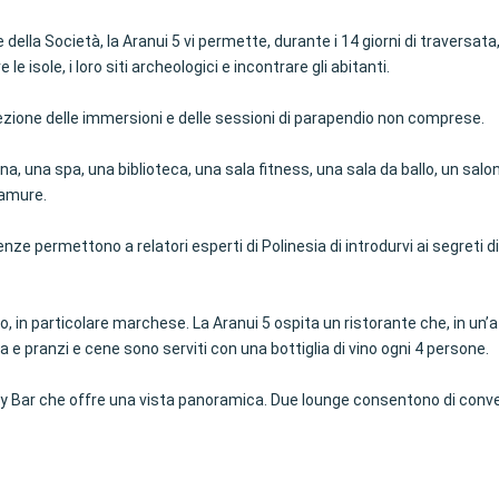
lla Società, la Aranui 5 vi permette, durante i 14 giorni di traversata, di
le isole, i loro siti archeologici e incontrare gli abitanti.
ezione delle immersioni e delle sessioni di parapendio non comprese.
ina, una spa, una biblioteca, una sala fitness, una sala da ballo, un sa
tamure.
e permettono a relatori esperti di Polinesia di introdurvi ai segreti di
no, in particolare marchese. La Aranui 5 ospita un ristorante che, in un
 e pranzi e cene sono serviti con una bottiglia di vino ogni 4 persone.
o Sky Bar che offre una vista panoramica. Due lounge consentono di conv