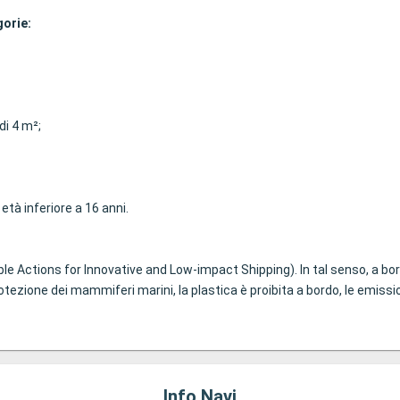
gorie:
di 4 m²;
età inferiore a 16 anni.
e Actions for Innovative and Low-impact Shipping). In tal senso, a bord
rotezione dei mammiferi marini, la plastica è proibita a bordo, le emissi
Info Navi