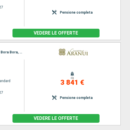
27
Pensione completa
VEDERE LE OFFERTE
Itinerario : Papeete, Fakarava, Nuku Hiva, Ua Pou, Hiva Oa, Tahuata, Fatu Hiva, Ua Huka, Rangiroa, Bora Bora, Papeete
da
3 841 €
andard
27
Pensione completa
VEDERE LE OFFERTE