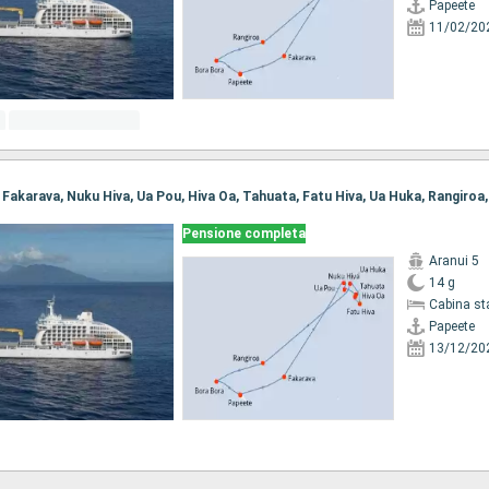
Papeete
11/02/20
Pensione completa
Aranui 5
14 g
Cabina st
Papeete
13/12/20