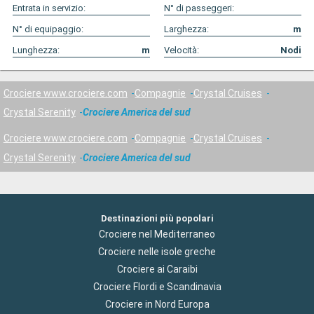
Entrata in servizio:
N° di passeggeri:
N° di equipaggio:
Larghezza:
m
Lunghezza:
m
Velocità:
Nodi
Crociere www.crociere.com
Compagnie
Crystal Cruises
Crystal Serenity
Crociere America del sud
Crociere www.crociere.com
Compagnie
Crystal Cruises
Crystal Serenity
Crociere America del sud
Destinazioni più popolari
Crociere nel Mediterraneo
Crociere nelle isole greche
Crociere ai Caraibi
Crociere Flordi e Scandinavia
Crociere in Nord Europa