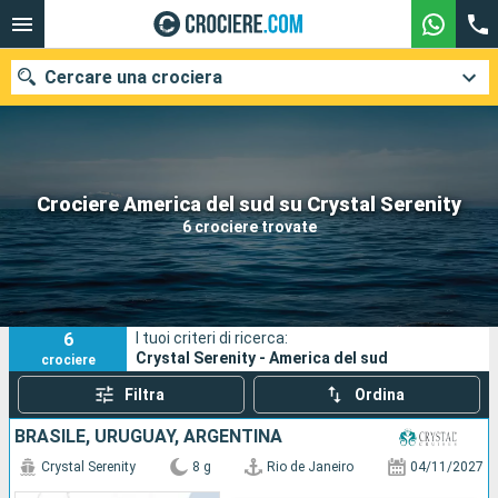
Cercare una crociera
Le nostre destinazioni
Crociere America del sud su Crystal Serenity
6 crociere trovate
Mesi di partenza
Porti
Compagnie
6
I tuoi criteri di ricerca:
Ricerca
Crystal Serenity - America del sud
crociere
Filtra
Ordina
BRASILE, URUGUAY, ARGENTINA
Crystal Serenity
8 g
Rio de Janeiro
04/11/2027