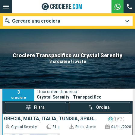
Cercare una crociera
Le nostre destinazioni
Crociere Transpacifico su Crystal Serenity
3 crociere trovate
Mesi di partenza
Porti
Compagnie
3
I tuoi criteri di ricerca:
Ricerca
Crystal Serenity - Transpacifico
crociere
Filtra
Ordina
GRECIA, MALTA, ITALIA, TUNISIA, SPAGNA, MAIORCA, LANZAROTE, MAROCCO, PORTOGALLO, FRANCIA, PORTORICO, REPUBBLICA DOMINICANA, ISOLE TURKS E CAICOS, STATI UNITI
Crystal Serenity
31 g
Pireo - Atene
04/11/2028