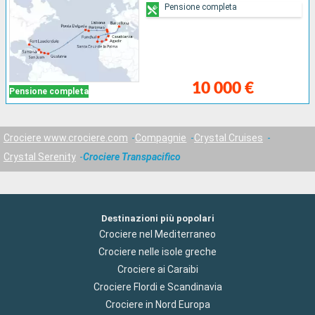
Pensione completa
10 000 €
Pensione completa
Crociere www.crociere.com
Compagnie
Crystal Cruises
Crystal Serenity
Crociere Transpacifico
Destinazioni più popolari
Crociere nel Mediterraneo
Crociere nelle isole greche
Crociere ai Caraibi
Crociere Flordi e Scandinavia
Crociere in Nord Europa