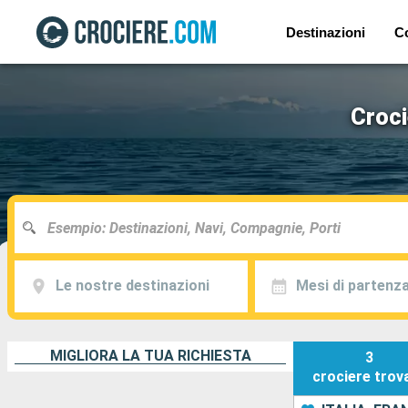
Destinazioni
C
Croci
Le nostre destinazioni
Mesi di partenz
MIGLIORA LA TUA RICHIESTA
3
crociere
trov