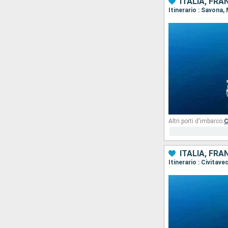
ITALIA, FRA
Itinerario : Savona,
Altri porti d'imbarco:
C
ITALIA, FRA