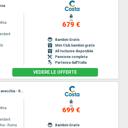
vona
da
ifica
679 €
andard
Bambini Gratis
26
Mini Club bambini gratis
All Inclusive disponibile
Pensione completa
Partenza dall'Italia
VEDERE LE OFFERTE
Itinerario : Civitavecchia - Roma, Savona, Marsiglia, Barcellona, La Goletta - Tunisi, Palermo, Civitavecchia - Roma
da
ifica
699 €
andard
chia - Roma
Bambini Gratis