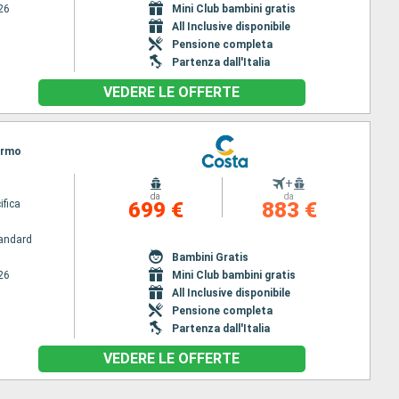
26
Mini Club bambini gratis
All Inclusive disponibile
Pensione completa
Partenza dall'Italia
VEDERE LE OFFERTE
lermo
+
da
da
ifica
699 €
883 €
andard
Bambini Gratis
26
Mini Club bambini gratis
All Inclusive disponibile
Pensione completa
Partenza dall'Italia
VEDERE LE OFFERTE