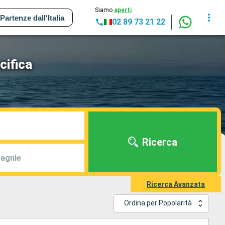
Siamo
aperti
Partenze dall'Italia
02 89 73 21 22
cifica
Ricerca
agnie
Ricerca Avanzata
Ordina per Popolarità