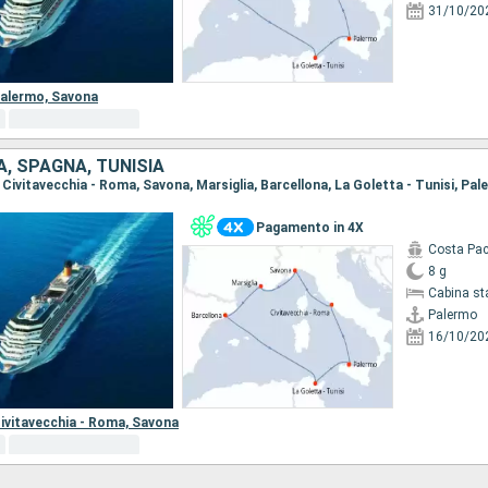
31/10/20
alermo,
Savona
IA, SPAGNA, TUNISIA
, Civitavecchia - Roma, Savona, Marsiglia, Barcellona, La Goletta - Tunisi, Pa
Pagamento in 4X
Costa Pac
8 g
Cabina st
Palermo
16/10/20
ivitavecchia - Roma,
Savona