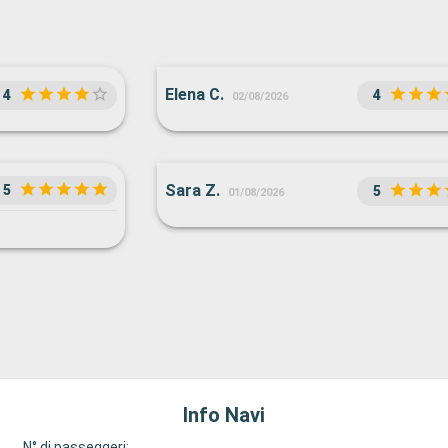
Elena C.
4
4
02/08/2026
Sara Z.
5
5
01/08/2026
Info Navi
N° di passeggeri: