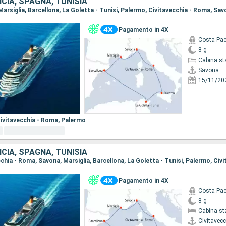
NCIA, SPAGNA, TUNISIA
 Marsiglia, Barcellona, La Goletta - Tunisi, Palermo, Civitavecchia - Roma, Sa
Pagamento in 4X
Costa Pac
8 g
Cabina st
Savona
15/11/20
ivitavecchia - Roma,
Palermo
NCIA, SPAGNA, TUNISIA
Pagamento in 4X
Costa Pac
8 g
Cabina st
Civitavec