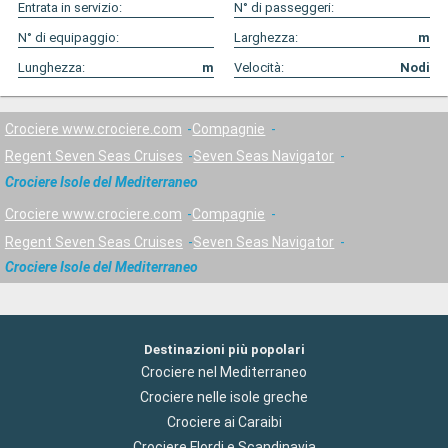
Entrata in servizio:
N° di passeggeri:
N° di equipaggio:
Larghezza:
m
Lunghezza:
m
Velocità:
Nodi
Crociere www.crociere.com
Compagnie
Regent Seven Seas Cruises
Seven Seas Navigator
Crociere Isole del Mediterraneo
Crociere www.crociere.com
Compagnie
Regent Seven Seas Cruises
Seven Seas Navigator
Crociere Isole del Mediterraneo
Destinazioni più popolari
Crociere nel Mediterraneo
Crociere nelle isole greche
Crociere ai Caraibi
Crociere Flordi e Scandinavia