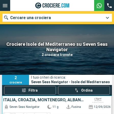
Cercare una crociera
Crociere Isole del Mediterraneo su Seven Seas
Le nostre destinazioni
Navigator
2 crociere trovate
Mesi di partenza
Porti
Compagnie
2
I tuoi criteri di ricerca:
Ricerca
Seven Seas Navigator - Isole del Mediterraneo
crociere
Filtra
Ordina
ITALIA, CROAZIA, MONTENEGRO, ALBANIA, GRECIA
Seven Seas Navigator
11 g
Fusina
12/09/2026