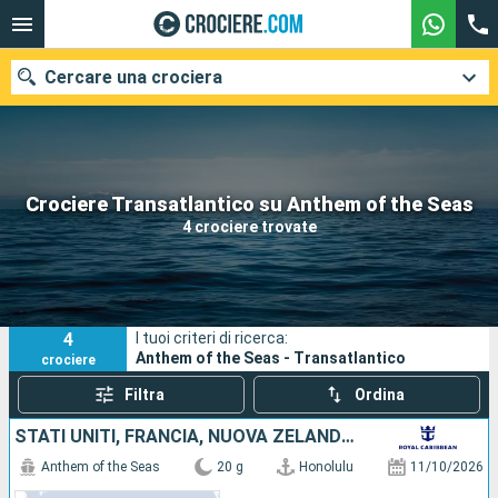
Cercare una crociera
Le nostre destinazioni
Crociere Transatlantico su Anthem of the Seas
4 crociere trovate
Mesi di partenza
Porti
Compagnie
4
I tuoi criteri di ricerca:
Ricerca
Anthem of the Seas - Transatlantico
crociere
Filtra
Ordina
STATI UNITI, FRANCIA, NUOVA ZELANDA, AUSTRALIA
Anthem of the Seas
20 g
Honolulu
11/10/2026