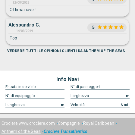
12/08/2022
Ottima nave !
Alessandro C.
5
14/09/2019
Top
VERDERE TUTTI LE OPINIONI CLIENTI DA ANTHEM OF THE SEAS
Info Navi
Entrata in servizio:
N° di passeggeri:
N° di equipaggio:
Larghezza:
m
Lunghezza:
m
Velocità:
Nodi
Crociere www.crociere.com
Compagnie
Royal Caribbean
Anthem of the Seas
Crociere Transatlantico