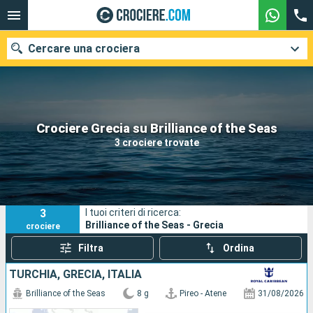
Cercare una crociera
Le nostre destinazioni
Crociere Grecia su Brilliance of the Seas
3 crociere trovate
Mesi di partenza
Porti
Compagnie
3
I tuoi criteri di ricerca:
Ricerca
Brilliance of the Seas - Grecia
crociere
Filtra
Ordina
TURCHIA, GRECIA, ITALIA
Brilliance of the Seas
8 g
Pireo - Atene
31/08/2026