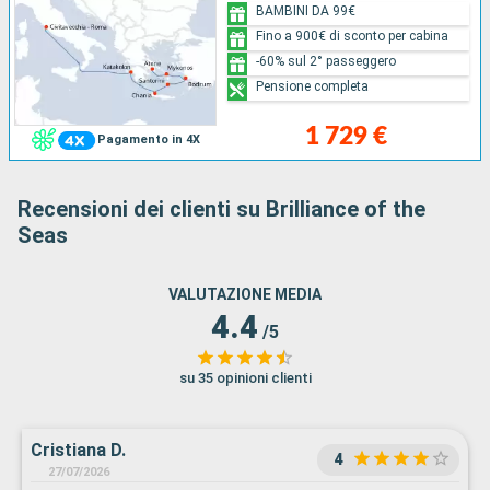
BAMBINI DA 99€
Fino a 900€ di sconto per cabina
-60% sul 2° passeggero
Pensione completa
1 729 €
Pagamento in 4X
Recensioni dei clienti su Brilliance of the
Seas
VALUTAZIONE MEDIA
4.4
/5
su 35 opinioni clienti
Cristiana D.
4
27/07/2026