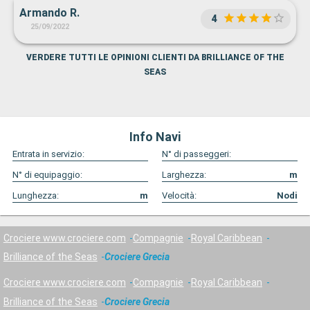
Armando R.
assenti le macchine automatiche per la roulette con minimi
4
25/09/2022
bassi. Inoltre si continua ad utilizzare la roulette americana
e non la francese il che impedisce qualsiasi gioco La nave
presenta colate di ruggine in vari punti sia interni che
VERDERE TUTTI LE OPINIONI CLIENTI DA BRILLIANCE OF THE
esterni. Passeremo a Costa o MSC.
SEAS
Info Navi
Entrata in servizio:
N° di passeggeri:
N° di equipaggio:
Larghezza:
m
Lunghezza:
m
Velocità:
Nodi
Crociere www.crociere.com
Compagnie
Royal Caribbean
Brilliance of the Seas
Crociere Grecia
Crociere www.crociere.com
Compagnie
Royal Caribbean
Brilliance of the Seas
Crociere Grecia