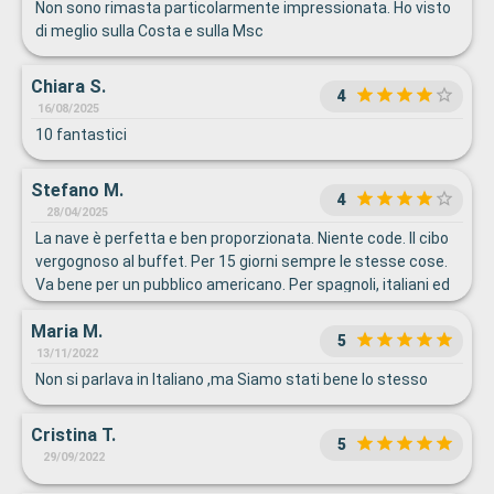
Non sono rimasta particolarmente impressionata. Ho visto
di meglio sulla Costa e sulla Msc
Chiara S.
4
16/08/2025
10 fantastici
Stefano M.
4
28/04/2025
La nave è perfetta e ben proporzionata. Niente code. Il cibo
vergognoso al buffet. Per 15 giorni sempre le stesse cose.
Va bene per un pubblico americano. Per spagnoli, italiani ed
argentini non si può cucinare così. La pasta propongo di
Maria M.
venire a spiegare come si cucina. Al ristorante un pochino
5
meglio. Consigli di eliminare i cibi Italian sounding piuttosto
13/11/2022
che cucinarli così. Per la parte sportiva l'offerta è
Non si parlava in Italiano ,ma Siamo stati bene lo stesso
monodirezionale: solo pickelball e muro. Ottima palestra.
Per i casinò meglio non parlarne: a fronte di una puntata
Cristina T.
5
minima dichiarata di 1 dollaro, poi diventa di due e minimo
29/09/2022
puoi giocare 5 gettoni: risultato il minimo va da 1 a 10 dollari
rendendo impossibile giocare. Niente casinò. Sono anche