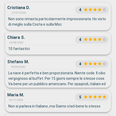
Cristiana D.
4
27/07/2026
Non sono rimasta particolarmente impressionata. Ho visto
di meglio sulla Costa e sulla Msc
Chiara S.
4
16/08/2025
10 fantastici
Stefano M.
4
28/04/2025
La nave è perfetta e ben proporzionata. Niente code. Il cibo
vergognoso al buffet. Per 15 giorni sempre le stesse cose.
Va bene per un pubblico americano. Per spagnoli, italiani ed
argentini non si può cucinare così. La pasta propongo di
Maria M.
venire a spiegare come si cucina. Al ristorante un pochino
5
meglio. Consigli di eliminare i cibi Italian sounding piuttosto
13/11/2022
che cucinarli così. Per la parte sportiva l'offerta è
Non si parlava in Italiano ,ma Siamo stati bene lo stesso
monodirezionale: solo pickelball e muro. Ottima palestra.