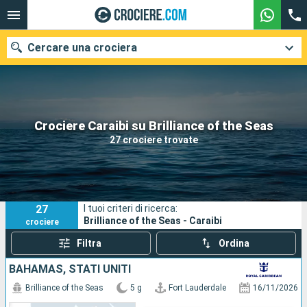
Cercare una crociera
Le nostre destinazioni
Crociere Caraibi su Brilliance of the Seas
27 crociere trovate
Mesi di partenza
Porti
Compagnie
27
I tuoi criteri di ricerca:
Ricerca
Brilliance of the Seas - Caraibi
crociere
Filtra
Ordina
BAHAMAS, STATI UNITI
Brilliance of the Seas
5 g
Fort Lauderdale
16/11/2026