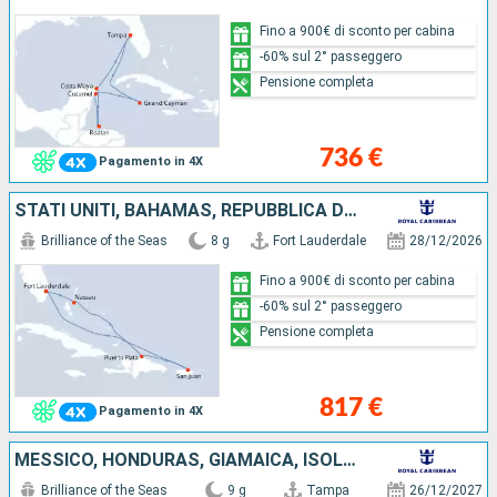
Fino a 900€ di sconto per cabina
-60% sul 2° passeggero
Pensione completa
736 €
Pagamento in 4X
STATI UNITI, BAHAMAS, REPUBBLICA DOMINICANA, PORTORICO
Brilliance of the Seas
8 g
Fort Lauderdale
28/12/2026
Fino a 900€ di sconto per cabina
-60% sul 2° passeggero
Pensione completa
817 €
Pagamento in 4X
MESSICO, HONDURAS, GIAMAICA, ISOLE CAYMAN, STATI UNITI
Brilliance of the Seas
9 g
Tampa
26/12/2027