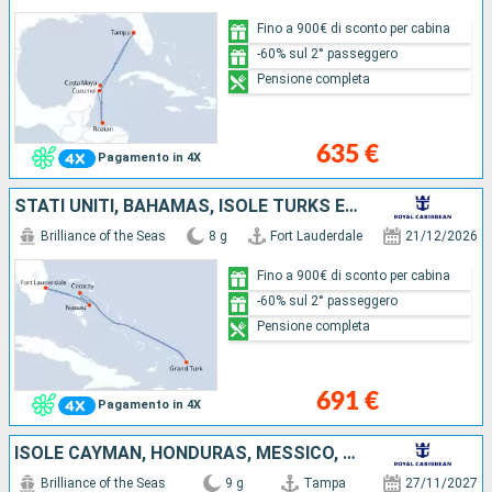
Fino a 900€ di sconto per cabina
-60% sul 2° passeggero
Pensione completa
635 €
Pagamento in 4X
STATI UNITI, BAHAMAS, ISOLE TURKS E CAICOS
Brilliance of the Seas
8 g
Fort Lauderdale
21/12/2026
Fino a 900€ di sconto per cabina
-60% sul 2° passeggero
Pensione completa
691 €
Pagamento in 4X
ISOLE CAYMAN, HONDURAS, MESSICO, STATI UNITI
Brilliance of the Seas
9 g
Tampa
27/11/2027