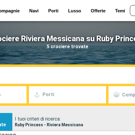
ompagnie
Navi
Porti
Lusso
Offerte
Temi
ciere Riviera Messicana su Ruby Prin
5 crociere trovate
a
Porti
Comp
I tuoi criteri di ricerca:
ate
Ruby Princess - Riviera Messicana