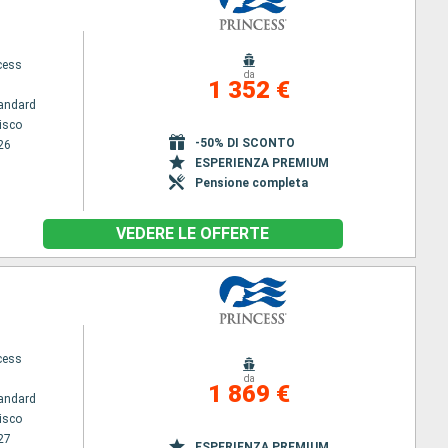
cess
da
1 352 €
andard
isco
-50% DI SCONTO
26
ESPERIENZA PREMIUM
Pensione completa
VEDERE LE OFFERTE
cess
da
1 869 €
andard
isco
27
ESPERIENZA PREMIUM