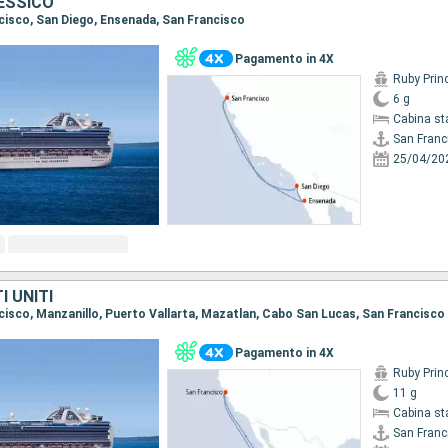
MESSICO
ncisco, San Diego, Ensenada, San Francisco
Pagamento in 4X
Ruby Prin
6 g
Cabina st
San Franc
25/04/20
I UNITI
ancisco, Manzanillo, Puerto Vallarta, Mazatlan, Cabo San Lucas, San Francisco
Pagamento in 4X
Ruby Prin
11 g
Cabina st
San Franc