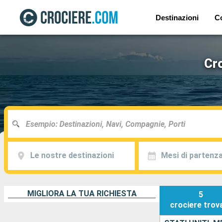
Destinazioni
C
Cro
Le nostre destinazioni
Mesi di partenz
MIGLIORA LA TUA RICHIESTA
5
crociere
trov