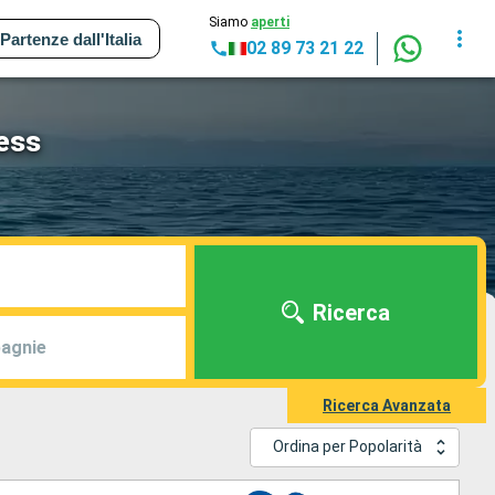
Siamo
aperti
Partenze dall'Italia
02 89 73 21 22
cess
Ricerca
agnie
Ricerca Avanzata
Ordina per Popolarità