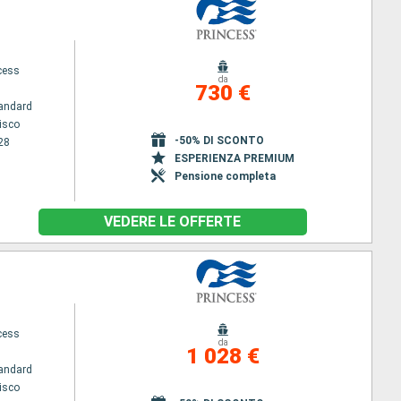
cess
da
730 €
andard
isco
-50% DI SCONTO
28
ESPERIENZA PREMIUM
Pensione completa
VEDERE LE OFFERTE
cess
da
1 028 €
andard
isco