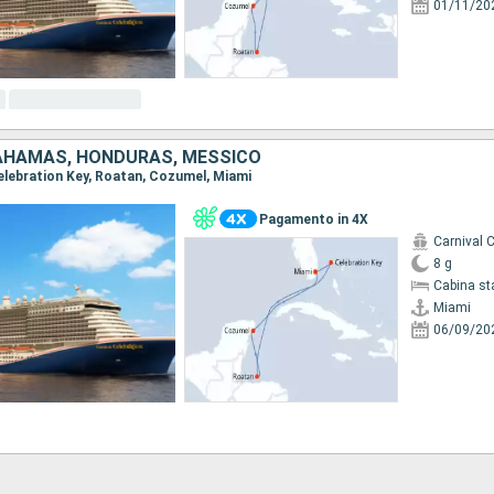
01/11/20
 BAHAMAS, HONDURAS, MESSICO
Celebration Key, Roatan, Cozumel, Miami
Pagamento in 4X
Carnival C
8 g
Cabina st
Miami
06/09/20