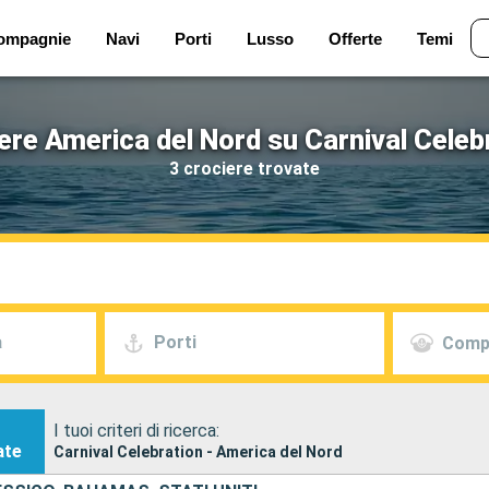
ompagnie
Navi
Porti
Lusso
Offerte
Temi
ere America del Nord su Carnival Celeb
3 crociere trovate
a
Porti
Comp
I tuoi criteri di ricerca:
ate
Carnival Celebration - America del Nord