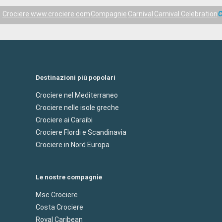
Crociere www.crociere.com
Compagnie
Carnival
Carnival Celebration
C
Destinazioni più popolari
Crociere nel Mediterraneo
Crociere nelle isole greche
Crociere ai Caraibi
Crociere Flordi e Scandinavia
Crociere in Nord Europa
Le nostre compagnie
Msc Crociere
Costa Crociere
Royal Caribean