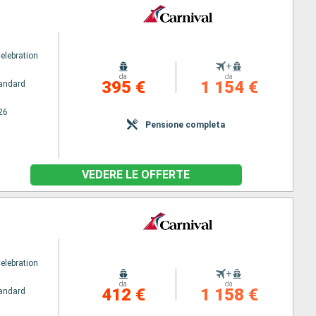
elebration
+
da
da
395 €
1 154 €
andard
26
Pensione completa
VEDERE LE OFFERTE
elebration
+
da
da
412 €
1 158 €
andard