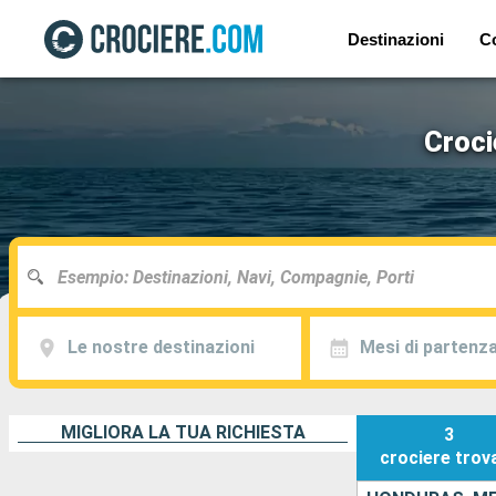
Destinazioni
C
Croci
Le nostre destinazioni
Mesi di partenz
MIGLIORA LA TUA RICHIESTA
3
crociere
trov