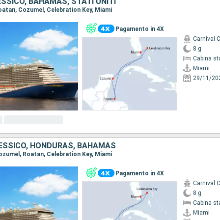
SSICO, BAHAMAS, STATI UNITI
Roatan, Cozumel, Celebration Key, Miami
Pagamento in 4X
Carnival C
8 g
Cabina st
Miami
29/11/20
 MESSICO, HONDURAS, BAHAMAS
Cozumel, Roatan, Celebration Key, Miami
Pagamento in 4X
Carnival C
8 g
Cabina st
Miami